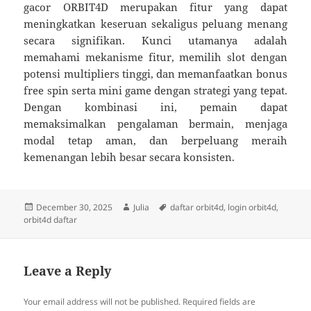
gacor ORBIT4D merupakan fitur yang dapat
meningkatkan keseruan sekaligus peluang menang
secara signifikan. Kunci utamanya adalah
memahami mekanisme fitur, memilih slot dengan
potensi multipliers tinggi, dan memanfaatkan bonus
free spin serta mini game dengan strategi yang tepat.
Dengan kombinasi ini, pemain dapat
memaksimalkan pengalaman bermain, menjaga
modal tetap aman, dan berpeluang meraih
kemenangan lebih besar secara konsisten.
Posted
Author
Tags
December 30, 2025
Julia
daftar orbit4d
,
login orbit4d
,
on
orbit4d daftar
Leave a Reply
Your email address will not be published.
Required fields are