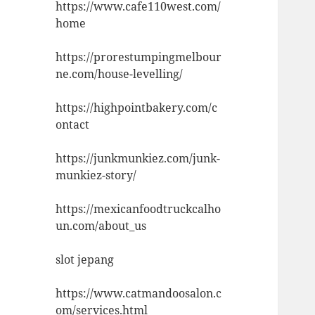
https://www.cafe110west.com/
home
https://prorestumpingmelbour
ne.com/house-levelling/
https://highpointbakery.com/c
ontact
https://junkmunkiez.com/junk-
munkiez-story/
https://mexicanfoodtruckcalho
un.com/about_us
slot jepang
https://www.catmandoosalon.c
om/services.html