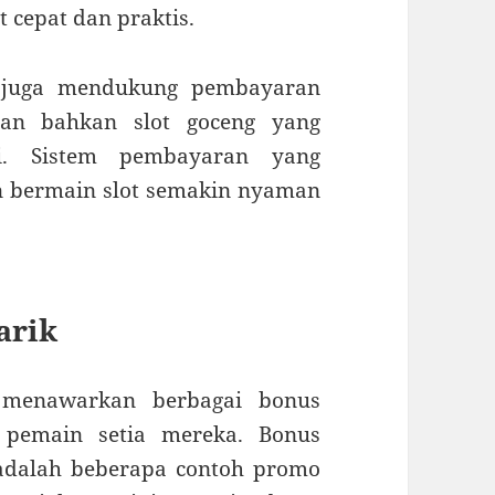
 cepat dan praktis.
ng juga mendukung pembayaran
 dan bahkan slot goceng yang
i. Sistem pembayaran yang
 bermain slot semakin nyaman
arik
i menawarkan berbagai bonus
pemain setia mereka. Bonus
n adalah beberapa contoh promo