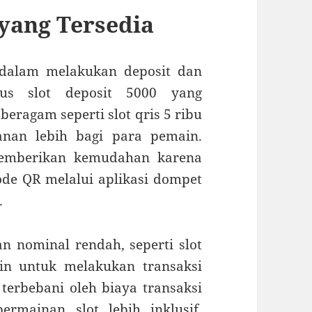
yang Tersedia
dalam melakukan deposit dan
itus slot deposit 5000 yang
ragam seperti slot qris 5 ribu
nan lebih bagi para pemain.
memberikan kemudahan karena
e QR melalui aplikasi dompet
.
n nominal rendah, seperti slot
in untuk melakukan transaksi
terbebani oleh biaya transaksi
ermainan slot lebih inklusif,