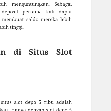
bih menguntungkan. Sebagai
deposit pertama kali dapat
 membuat saldo mereka lebih
bih tinggi.
n di Situs Slot
situs slot depo 5 ribu adalah
gkau. Hanya dengan slot depo 5