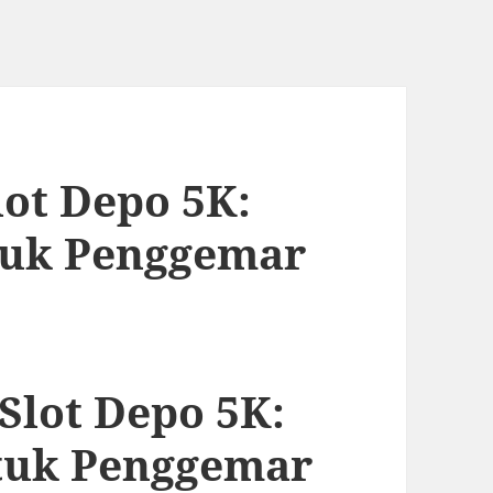
lot Depo 5K:
tuk Penggemar
Slot Depo 5K:
ntuk Penggemar