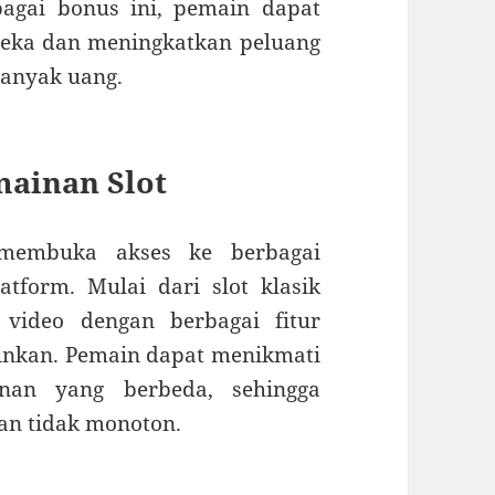
agai bonus ini, pemain dapat
eka dan meningkatkan peluang
anyak uang.
mainan Slot
 membuka akses ke berbagai
atform. Mulai dari slot klasik
 video dengan berbagai fitur
inkan. Pemain dapat menikmati
nan yang berbeda, sehingga
an tidak monoton.