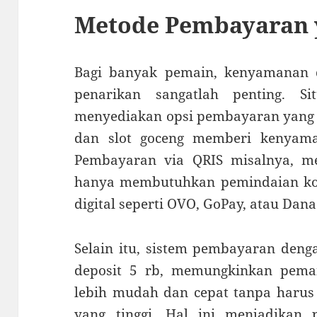
Metode Pembayaran 
Bagi banyak pemain, kenyamanan 
penarikan sangatlah penting. S
menyediakan opsi pembayaran yang be
dan slot goceng memberi kenyama
Pembayaran via QRIS misalnya, 
hanya membutuhkan pemindaian kod
digital seperti OVO, GoPay, atau Dana
Selain itu, sistem pembayaran denga
deposit 5 rb, memungkinkan pema
lebih mudah dan cepat tanpa harus 
yang tinggi. Hal ini menjadikan p