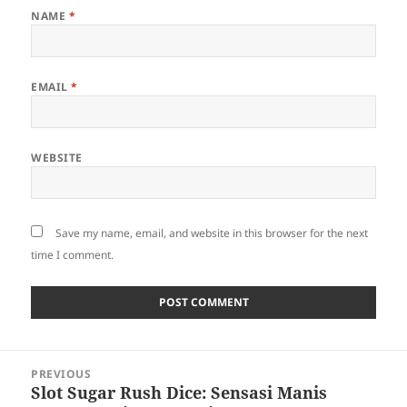
NAME
*
EMAIL
*
WEBSITE
Save my name, email, and website in this browser for the next
time I comment.
Post
PREVIOUS
navigation
Slot Sugar Rush Dice: Sensasi Manis
Previous