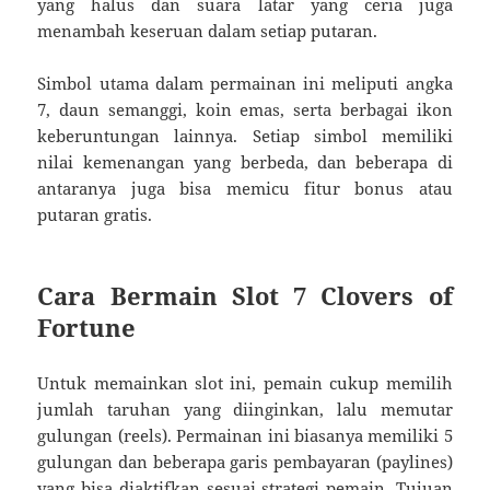
yang halus dan suara latar yang ceria juga
menambah keseruan dalam setiap putaran.
Simbol utama dalam permainan ini meliputi angka
7, daun semanggi, koin emas, serta berbagai ikon
keberuntungan lainnya. Setiap simbol memiliki
nilai kemenangan yang berbeda, dan beberapa di
antaranya juga bisa memicu fitur bonus atau
putaran gratis.
Cara Bermain Slot 7 Clovers of
Fortune
Untuk memainkan slot ini, pemain cukup memilih
jumlah taruhan yang diinginkan, lalu memutar
gulungan (reels). Permainan ini biasanya memiliki 5
gulungan dan beberapa garis pembayaran (paylines)
yang bisa diaktifkan sesuai strategi pemain. Tujuan