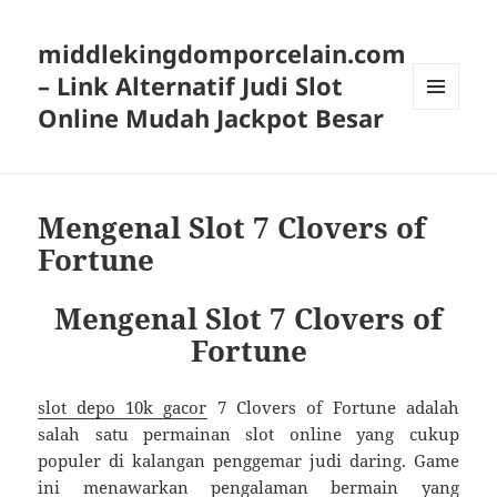
middlekingdomporcelain.com
– Link Alternatif Judi Slot
Online Mudah Jackpot Besar
MENU
AND
WIDGETS
Mengenal Slot 7 Clovers of
Fortune
Mengenal Slot 7 Clovers of
Fortune
slot depo 10k gacor
7 Clovers of Fortune adalah
salah satu permainan slot online yang cukup
populer di kalangan penggemar judi daring. Game
ini menawarkan pengalaman bermain yang