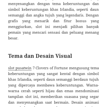
menyenangkan dengan tema keberuntungan dan
simbol keberuntungan khas Irlandia, seperti daun
semanggi dan angka tujuh yang legendaris. Dengan
grafis yang menarik dan fitur bonus yang
menggiurkan, slot ini menjadi pilihan banyak
pemain yang mencari sensasi dan peluang menang
besar.
Tema dan Desain Visual
slot pusatwin
7 Clovers of Fortune mengusung tema
keberuntungan yang sangat kental dengan simbol
khas Irlandia, seperti daun semanggi berdaun tujuh
yang dipercaya membawa keberuntungan. Warna-
warna cerah seperti hijau dan emas mendominasi
tampilan slot ini, memberikan suasana yang segar
dan menyenangkan saat bermain. Desain animasi