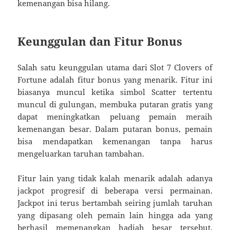
kemenangan bisa hilang.
Keunggulan dan Fitur Bonus
Salah satu keunggulan utama dari Slot 7 Clovers of
Fortune adalah fitur bonus yang menarik. Fitur ini
biasanya muncul ketika simbol Scatter tertentu
muncul di gulungan, membuka putaran gratis yang
dapat meningkatkan peluang pemain meraih
kemenangan besar. Dalam putaran bonus, pemain
bisa mendapatkan kemenangan tanpa harus
mengeluarkan taruhan tambahan.
Fitur lain yang tidak kalah menarik adalah adanya
jackpot progresif di beberapa versi permainan.
Jackpot ini terus bertambah seiring jumlah taruhan
yang dipasang oleh pemain lain hingga ada yang
berhasil memenangkan hadiah besar tersebut.