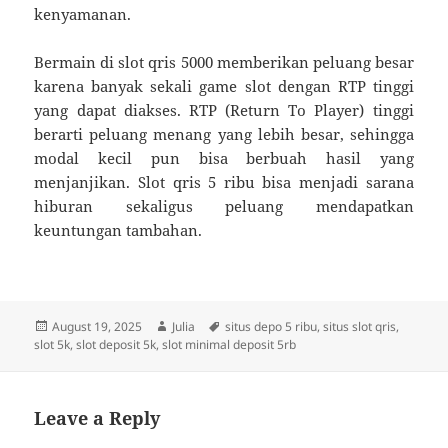
kenyamanan.
Bermain di slot qris 5000 memberikan peluang besar
karena banyak sekali game slot dengan RTP tinggi
yang dapat diakses. RTP (Return To Player) tinggi
berarti peluang menang yang lebih besar, sehingga
modal kecil pun bisa berbuah hasil yang
menjanjikan. Slot qris 5 ribu bisa menjadi sarana
hiburan sekaligus peluang mendapatkan
keuntungan tambahan.
Posted
Author
Tags
August 19, 2025
Julia
situs depo 5 ribu
,
situs slot qris
,
on
slot 5k
,
slot deposit 5k
,
slot minimal deposit 5rb
Leave a Reply