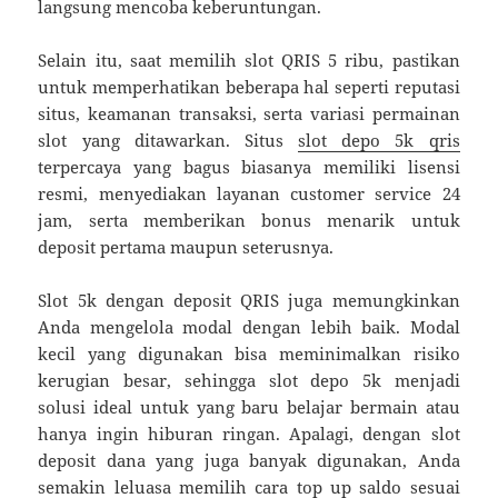
langsung mencoba keberuntungan.
Selain itu, saat memilih slot QRIS 5 ribu, pastikan
untuk memperhatikan beberapa hal seperti reputasi
situs, keamanan transaksi, serta variasi permainan
slot yang ditawarkan. Situs
slot depo 5k qris
terpercaya yang bagus biasanya memiliki lisensi
resmi, menyediakan layanan customer service 24
jam, serta memberikan bonus menarik untuk
deposit pertama maupun seterusnya.
Slot 5k dengan deposit QRIS juga memungkinkan
Anda mengelola modal dengan lebih baik. Modal
kecil yang digunakan bisa meminimalkan risiko
kerugian besar, sehingga slot depo 5k menjadi
solusi ideal untuk yang baru belajar bermain atau
hanya ingin hiburan ringan. Apalagi, dengan slot
deposit dana yang juga banyak digunakan, Anda
semakin leluasa memilih cara top up saldo sesuai