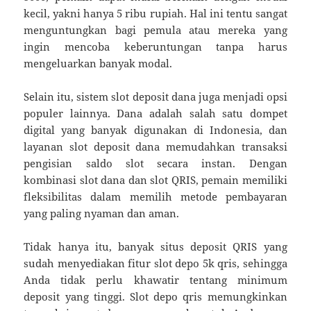
kecil, yakni hanya 5 ribu rupiah. Hal ini tentu sangat
menguntungkan bagi pemula atau mereka yang
ingin mencoba keberuntungan tanpa harus
mengeluarkan banyak modal.
Selain itu, sistem slot deposit dana juga menjadi opsi
populer lainnya. Dana adalah salah satu dompet
digital yang banyak digunakan di Indonesia, dan
layanan slot deposit dana memudahkan transaksi
pengisian saldo slot secara instan. Dengan
kombinasi slot dana dan slot QRIS, pemain memiliki
fleksibilitas dalam memilih metode pembayaran
yang paling nyaman dan aman.
Tidak hanya itu, banyak situs deposit QRIS yang
sudah menyediakan fitur slot depo 5k qris, sehingga
Anda tidak perlu khawatir tentang minimum
deposit yang tinggi. Slot depo qris memungkinkan