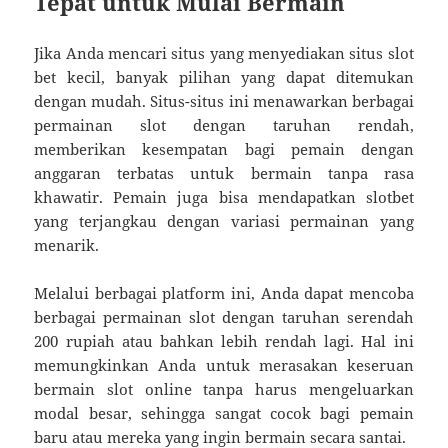
Tepat untuk Mulai Bermain
Jika Anda mencari situs yang menyediakan situs slot
bet kecil, banyak pilihan yang dapat ditemukan
dengan mudah. Situs-situs ini menawarkan berbagai
permainan slot dengan taruhan rendah,
memberikan kesempatan bagi pemain dengan
anggaran terbatas untuk bermain tanpa rasa
khawatir. Pemain juga bisa mendapatkan slotbet
yang terjangkau dengan variasi permainan yang
menarik.
Melalui berbagai platform ini, Anda dapat mencoba
berbagai permainan slot dengan taruhan serendah
200 rupiah atau bahkan lebih rendah lagi. Hal ini
memungkinkan Anda untuk merasakan keseruan
bermain slot online tanpa harus mengeluarkan
modal besar, sehingga sangat cocok bagi pemain
baru atau mereka yang ingin bermain secara santai.