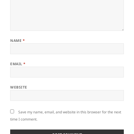
NAME
*
EMAIL
*
WEBSITE
Save my name, email, and website in this browser for the next
time I comment.