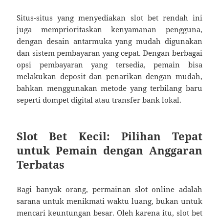
Situs-situs yang menyediakan slot bet rendah ini
juga memprioritaskan kenyamanan pengguna,
dengan desain antarmuka yang mudah digunakan
dan sistem pembayaran yang cepat. Dengan berbagai
opsi pembayaran yang tersedia, pemain bisa
melakukan deposit dan penarikan dengan mudah,
bahkan menggunakan metode yang terbilang baru
seperti dompet digital atau transfer bank lokal.
Slot Bet Kecil: Pilihan Tepat
untuk Pemain dengan Anggaran
Terbatas
Bagi banyak orang, permainan slot online adalah
sarana untuk menikmati waktu luang, bukan untuk
mencari keuntungan besar. Oleh karena itu, slot bet