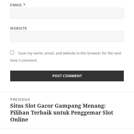
EMAIL
*
WEBSITE
Save my name, email, and website in this browser for the next
time I comment.
Post
PREVIOUS
navigation
Situs Slot Gacor Gampang Menang:
Previous
Pilihan Terbaik untuk Penggemar Slot
post:
Online