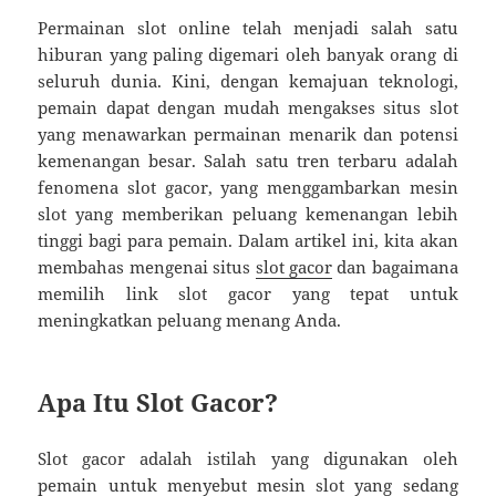
Permainan slot online telah menjadi salah satu
hiburan yang paling digemari oleh banyak orang di
seluruh dunia. Kini, dengan kemajuan teknologi,
pemain dapat dengan mudah mengakses situs slot
yang menawarkan permainan menarik dan potensi
kemenangan besar. Salah satu tren terbaru adalah
fenomena slot gacor, yang menggambarkan mesin
slot yang memberikan peluang kemenangan lebih
tinggi bagi para pemain. Dalam artikel ini, kita akan
membahas mengenai situs
slot gacor
dan bagaimana
memilih link slot gacor yang tepat untuk
meningkatkan peluang menang Anda.
Apa Itu Slot Gacor?
Slot gacor adalah istilah yang digunakan oleh
pemain untuk menyebut mesin slot yang sedang