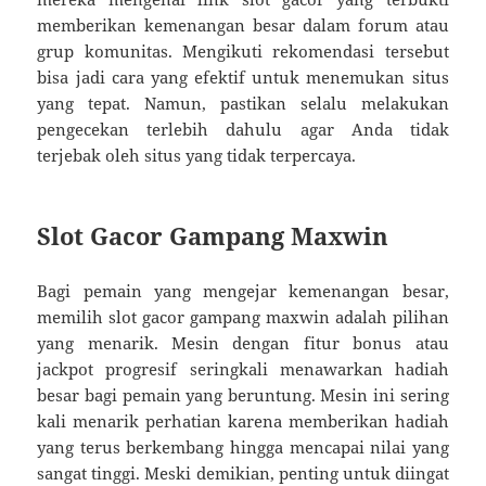
memberikan kemenangan besar dalam forum atau
grup komunitas. Mengikuti rekomendasi tersebut
bisa jadi cara yang efektif untuk menemukan situs
yang tepat. Namun, pastikan selalu melakukan
pengecekan terlebih dahulu agar Anda tidak
terjebak oleh situs yang tidak terpercaya.
Slot Gacor Gampang Maxwin
Bagi pemain yang mengejar kemenangan besar,
memilih slot gacor gampang maxwin adalah pilihan
yang menarik. Mesin dengan fitur bonus atau
jackpot progresif seringkali menawarkan hadiah
besar bagi pemain yang beruntung. Mesin ini sering
kali menarik perhatian karena memberikan hadiah
yang terus berkembang hingga mencapai nilai yang
sangat tinggi. Meski demikian, penting untuk diingat