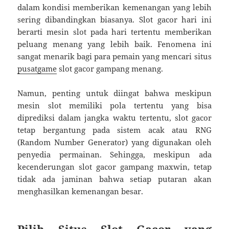
dalam kondisi memberikan kemenangan yang lebih
sering dibandingkan biasanya. Slot gacor hari ini
berarti mesin slot pada hari tertentu memberikan
peluang menang yang lebih baik. Fenomena ini
sangat menarik bagi para pemain yang mencari situs
pusatgame
slot gacor gampang menang.
Namun, penting untuk diingat bahwa meskipun
mesin slot memiliki pola tertentu yang bisa
diprediksi dalam jangka waktu tertentu, slot gacor
tetap bergantung pada sistem acak atau RNG
(Random Number Generator) yang digunakan oleh
penyedia permainan. Sehingga, meskipun ada
kecenderungan slot gacor gampang maxwin, tetap
tidak ada jaminan bahwa setiap putaran akan
menghasilkan kemenangan besar.