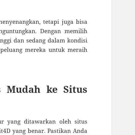
menyenangkan, tetapi juga bisa
nguntungkan. Dengan memilih
inggi dan sedang dalam kondisi
 peluang mereka untuk meraih
s Mudah ke Situs
r yang ditawarkan oleh situs
t4D yang benar. Pastikan Anda