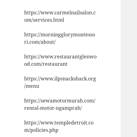
https://www.carmelnailsalon.c
om/services.html
https://morningglorymontesso
ri.com/about/
https://www.restaurantglenwo
od.com/restaurant
https://www.ilpsnackshack.org
/menu
https://sewamotormurah.com/
rental-motor-ngamprah/
https://www.templedetroit.co
m/policies.php