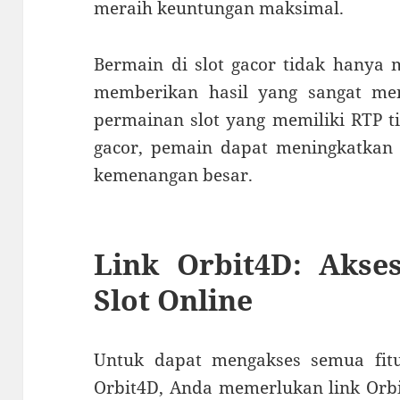
meraih keuntungan maksimal.
Bermain di slot gacor tidak hanya 
memberikan hasil yang sangat me
permainan slot yang memiliki RTP t
gacor, pemain dapat meningkatkan
kemenangan besar.
Link Orbit4D: Akse
Slot Online
Untuk dapat mengakses semua fitu
Orbit4D, Anda memerlukan link Orbi