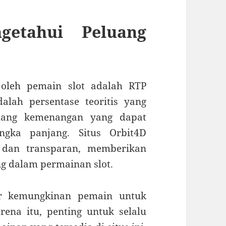
getahui Peluang
 oleh pemain slot adalah RTP
alah persentase teoritis yang
uang kemenangan yang dapat
ngka panjang. Situs Orbit4D
 dan transparan, memberikan
g dalam permainan slot.
ar kemungkinan pemain untuk
na itu, penting untuk selalu