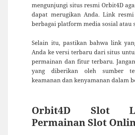
mengunjungi situs resmi Orbit4D agar
dapat merugikan Anda. Link resmi
berbagai platform media sosial atau s
Selain itu, pastikan bahwa link y
Anda ke versi terbaru dari situs un
permainan dan fitur terbaru. Janga
yang diberikan oleh sumber te
keamanan dan kenyamanan dalam b
Orbit4D Slot L
Permainan Slot Onli