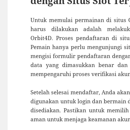
dengan Situs Slot Te
Untuk memulai permainan di situs 
harus dilakukan adalah melakuk
Orbit4D. Proses pendaftaran di sit
Pemain hanya perlu mengunjungi si
mengisi formulir pendaftaran dengan
data yang dimasukkan benar dan 
mempengaruhi proses verifikasi aku
Setelah selesai mendaftar, Anda ak
digunakan untuk login dan bermain d
disediakan. Pastikan untuk memili
aman untuk menjaga keamanan akun