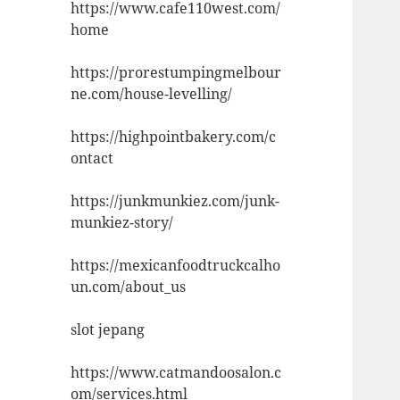
https://www.cafe110west.com/
home
https://prorestumpingmelbour
ne.com/house-levelling/
https://highpointbakery.com/c
ontact
https://junkmunkiez.com/junk-
munkiez-story/
https://mexicanfoodtruckcalho
un.com/about_us
slot jepang
https://www.catmandoosalon.c
om/services.html