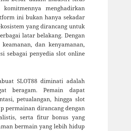
t komitmennya menghadirkan
latform ini bukan hanya sekadar
ekosistem yang dirancang untuk
rbagai latar belakang. Dengan
, keamanan, dan kenyamanan,
 sebagai penyedia slot online
mbuat SLOT88 diminati adalah
gat beragam. Pemain dapat
tasi, petualangan, hingga slot
ap permainan dirancang dengan
listis, serta fitur bonus yang
laman bermain yang lebih hidup