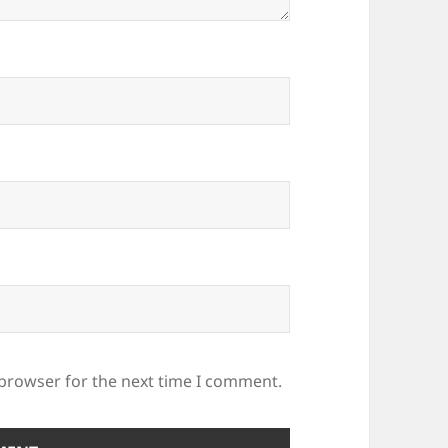
 browser for the next time I comment.