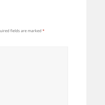
uired fields are marked
*