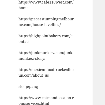
https://www.cafe110west.com/
home
https://prorestumpingmelbour
ne.com/house-levelling/
https://highpointbakery.com/c
ontact
https://junkmunkiez.com/junk-
munkiez-story/
https://mexicanfoodtruckcalho
un.com/about_us
slot jepang
https://www.catmandoosalon.c
om/services.html