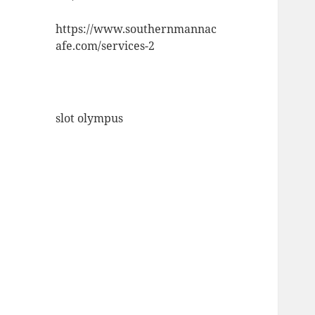
https://www.southernmannac
afe.com/services-2
slot olympus