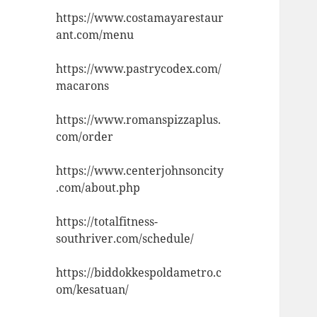
https://www.costamayarestaur
ant.com/menu
https://www.pastrycodex.com/
macarons
https://www.romanspizzaplus.
com/order
https://www.centerjohnsoncity
.com/about.php
https://totalfitness-
southriver.com/schedule/
https://biddokkespoldametro.c
om/kesatuan/