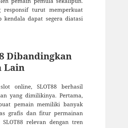
leh pemain pemula sekalipun.
 responsif turut memperkuat
 kendala dapat segera diatasi
8 Dibandingkan
 Lain
slot online, SLOT88 berhasil
an yang dimilikinya. Pertama,
buat pemain memiliki banyak
tas grafis dan fitur permainan
n SLOT88 relevan dengan tren