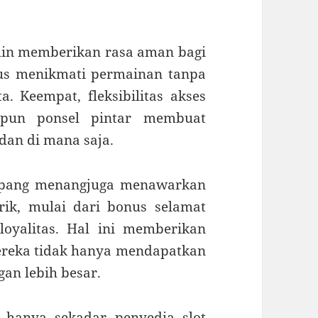
min memberikan rasa aman bagi
us menikmati permainan tanpa
. Keempat, fleksibilitas akses
upun ponsel pintar membuat
dan di mana saja.
ang menang
juga menawarkan
ik, mulai dari bonus selamat
loyalitas. Hal ini memberikan
ereka tidak hanya mendapatkan
gan lebih besar.
 hanya sekadar penyedia slot