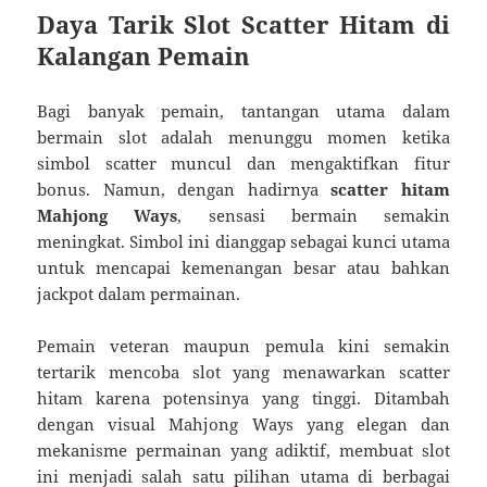
Daya Tarik Slot Scatter Hitam di
Kalangan Pemain
Bagi banyak pemain, tantangan utama dalam
bermain slot adalah menunggu momen ketika
simbol scatter muncul dan mengaktifkan fitur
bonus. Namun, dengan hadirnya
scatter hitam
Mahjong Ways
, sensasi bermain semakin
meningkat. Simbol ini dianggap sebagai kunci utama
untuk mencapai kemenangan besar atau bahkan
jackpot dalam permainan.
Pemain veteran maupun pemula kini semakin
tertarik mencoba slot yang menawarkan scatter
hitam karena potensinya yang tinggi. Ditambah
dengan visual Mahjong Ways yang elegan dan
mekanisme permainan yang adiktif, membuat slot
ini menjadi salah satu pilihan utama di berbagai