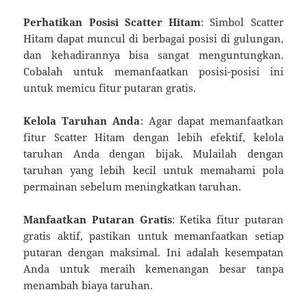
Perhatikan Posisi Scatter Hitam
: Simbol Scatter
Hitam dapat muncul di berbagai posisi di gulungan,
dan kehadirannya bisa sangat menguntungkan.
Cobalah untuk memanfaatkan posisi-posisi ini
untuk memicu fitur putaran gratis.
Kelola Taruhan Anda
: Agar dapat memanfaatkan
fitur Scatter Hitam dengan lebih efektif, kelola
taruhan Anda dengan bijak. Mulailah dengan
taruhan yang lebih kecil untuk memahami pola
permainan sebelum meningkatkan taruhan.
Manfaatkan Putaran Gratis
: Ketika fitur putaran
gratis aktif, pastikan untuk memanfaatkan setiap
putaran dengan maksimal. Ini adalah kesempatan
Anda untuk meraih kemenangan besar tanpa
menambah biaya taruhan.