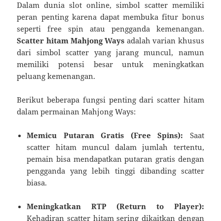
Dalam dunia slot online, simbol scatter memiliki
peran penting karena dapat membuka fitur bonus
seperti free spin atau pengganda kemenangan.
Scatter hitam Mahjong Ways
adalah varian khusus
dari simbol scatter yang jarang muncul, namun
memiliki potensi besar untuk meningkatkan
peluang kemenangan.
Berikut beberapa fungsi penting dari scatter hitam
dalam permainan Mahjong Ways:
Memicu Putaran Gratis (Free Spins):
Saat
scatter hitam muncul dalam jumlah tertentu,
pemain bisa mendapatkan putaran gratis dengan
pengganda yang lebih tinggi dibanding scatter
biasa.
Meningkatkan RTP (Return to Player):
Kehadiran scatter hitam sering dikaitkan dengan