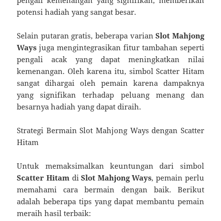
pengali kemenangan yang signifikan, memberikan
potensi hadiah yang sangat besar.
Selain putaran gratis, beberapa varian
Slot Mahjong
Ways
juga mengintegrasikan fitur tambahan seperti
pengali acak yang dapat meningkatkan nilai
kemenangan. Oleh karena itu, simbol Scatter Hitam
sangat dihargai oleh pemain karena dampaknya
yang signifikan terhadap peluang menang dan
besarnya hadiah yang dapat diraih.
Strategi Bermain Slot Mahjong Ways dengan Scatter
Hitam
Untuk memaksimalkan keuntungan dari simbol
Scatter Hitam
di
Slot Mahjong Ways
, pemain perlu
memahami cara bermain dengan baik. Berikut
adalah beberapa tips yang dapat membantu pemain
meraih hasil terbaik: