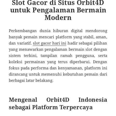
Slot Gacor di Situs Orbit4D
untuk Pengalaman Bermain
Modern
Perkembangan dunia hiburan digital mendorong
banyak pemain mencari platform yang stabil, aman,
dan variatif.
slot gacor hari ini
hadir sebagai pilihan
yang menawarkan pengalaman bermain slot dengan
sistem terkini, tampilan ramah pengguna, serta
koleksi permainan yang terus diperbarui. Dengan
fokus pada performa dan kenyamanan, platform ini
dirancang untuk memenuhi kebutuhan pemain dari
berbagai latar belakang.
Mengenal Orbit4D Indonesia
sebagai Platform Terpercaya