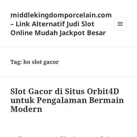
middlekingdomporcelain.com
– Link Alternatif Judi Slot
Online Mudah Jackpot Besar
MENU
AND
WIDGETS
Tag:
bo slot gacor
Slot Gacor di Situs Orbit4D
untuk Pengalaman Bermain
Modern