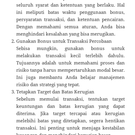
seluruh syarat dan ketentuan yang berlaku. Hal
ini meliputi batas waktu penggunaan bonus,
persyaratan transaksi, dan ketentuan pencairan.
Dengan memahami semua aturan, Anda bisa
menghindari kesalahan yang bisa merugikan.
Gunakan Bonus untuk Transaksi Percobaan
Sebisa mungkin, gunakan bonus untuk
melakukan transaksi kecil terlebih dahulu.
Tujuannya adalah untuk memahami proses dan
risiko tanpa harus mempertaruhkan modal besar.
Ini juga membantu Anda belajar manajemen
risiko dan strategi yang tepat.
Tetapkan Target dan Batas Kerugian
Sebelum memulai transaksi, tentukan target
keuntungan dan batas kerugian yang dapat
diterima. Jika target tercapai atau kerugian
melebihi batas yang ditetapkan, segera hentikan
transaksi. Ini penting untuk menjaga kestabilan