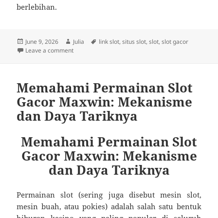
berlebihan.
Posted
Author
Tags
June 9, 2026
Julia
link slot
,
situs slot
,
slot
,
slot gacor
on
on Cara Pandang Pemain terhadap Slot Gacor Gam
Leave a comment
Memahami Permainan Slot
Gacor Maxwin: Mekanisme
dan Daya Tariknya
Memahami Permainan Slot
Gacor Maxwin: Mekanisme
dan Daya Tariknya
Permainan slot (sering juga disebut mesin slot,
mesin buah, atau pokies) adalah salah satu bentuk
hiburan kasino yang paling populer di seluruh