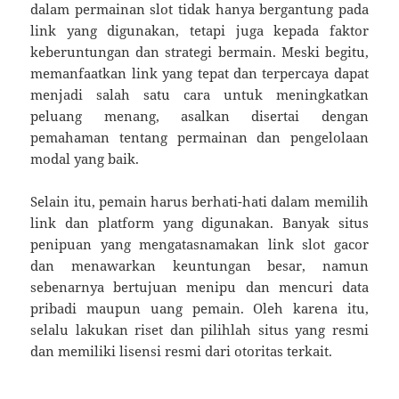
dalam permainan slot tidak hanya bergantung pada
link yang digunakan, tetapi juga kepada faktor
keberuntungan dan strategi bermain. Meski begitu,
memanfaatkan link yang tepat dan terpercaya dapat
menjadi salah satu cara untuk meningkatkan
peluang menang, asalkan disertai dengan
pemahaman tentang permainan dan pengelolaan
modal yang baik.
Selain itu, pemain harus berhati-hati dalam memilih
link dan platform yang digunakan. Banyak situs
penipuan yang mengatasnamakan link slot gacor
dan menawarkan keuntungan besar, namun
sebenarnya bertujuan menipu dan mencuri data
pribadi maupun uang pemain. Oleh karena itu,
selalu lakukan riset dan pilihlah situs yang resmi
dan memiliki lisensi resmi dari otoritas terkait.