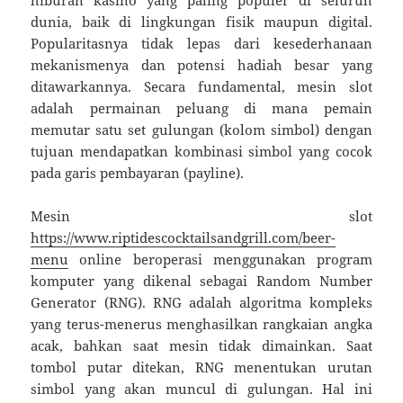
dunia, baik di lingkungan fisik maupun digital.
Popularitasnya tidak lepas dari kesederhanaan
mekanismenya dan potensi hadiah besar yang
ditawarkannya. Secara fundamental, mesin slot
adalah permainan peluang di mana pemain
memutar satu set gulungan (kolom simbol) dengan
tujuan mendapatkan kombinasi simbol yang cocok
pada garis pembayaran (payline).
Mesin slot
https://www.riptidescocktailsandgrill.com/beer-
menu
online beroperasi menggunakan program
komputer yang dikenal sebagai Random Number
Generator (RNG). RNG adalah algoritma kompleks
yang terus-menerus menghasilkan rangkaian angka
acak, bahkan saat mesin tidak dimainkan. Saat
tombol putar ditekan, RNG menentukan urutan
simbol yang akan muncul di gulungan. Hal ini