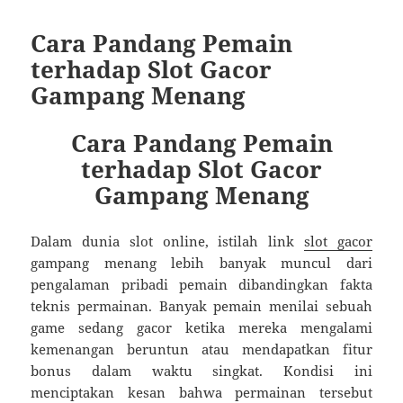
Cara Pandang Pemain
terhadap Slot Gacor
Gampang Menang
Cara Pandang Pemain
terhadap Slot Gacor
Gampang Menang
Dalam dunia slot online, istilah link
slot gacor
gampang menang lebih banyak muncul dari
pengalaman pribadi pemain dibandingkan fakta
teknis permainan. Banyak pemain menilai sebuah
game sedang gacor ketika mereka mengalami
kemenangan beruntun atau mendapatkan fitur
bonus dalam waktu singkat. Kondisi ini
menciptakan kesan bahwa permainan tersebut