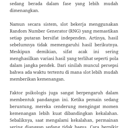
sedang berada dalam fase yang lebih mudah
dimenangkan.
Namun secara sistem, slot bekerja menggunakan
Random Number Generator (RNG) yang memastikan
setiap putaran bersifat independen. Artinya, hasil
sebelumnya tidak memengaruhi hasil berikutnya.
Meskipun demikian, sifat acak ini sering
menghasilkan variasi hasil yang terlihat seperti pola
dalam jangka pendek. Dari sinilah muncul persepsi
bahwa ada waktu tertentu di mana slot lebih mudah
memberikan kemenangan.
Faktor psikologis juga sangat berpengaruh dalam
membentuk pandangan ini. Ketika pemain sedang
beruntung, mereka cenderung mengingat momen
kemenangan lebih kuat dibandingkan kekalahan.
Sebaliknya, saat mengalami kekalahan, permainan
sering dianggap sedang tidak bagus. Cara berpikir