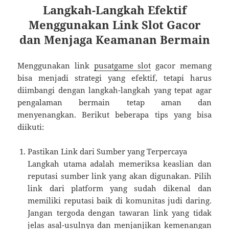
Langkah-Langkah Efektif
Menggunakan Link Slot Gacor
dan Menjaga Keamanan Bermain
Menggunakan link
pusatgame slot
gacor memang
bisa menjadi strategi yang efektif, tetapi harus
diimbangi dengan langkah-langkah yang tepat agar
pengalaman bermain tetap aman dan
menyenangkan. Berikut beberapa tips yang bisa
diikuti:
Pastikan Link dari Sumber yang Terpercaya
Langkah utama adalah memeriksa keaslian dan
reputasi sumber link yang akan digunakan. Pilih
link dari platform yang sudah dikenal dan
memiliki reputasi baik di komunitas judi daring.
Jangan tergoda dengan tawaran link yang tidak
jelas asal-usulnya dan menjanjikan kemenangan