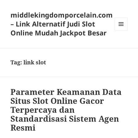
middlekingdomporcelain.com
– Link Alternatif Judi Slot
Online Mudah Jackpot Besar
MENU
AND
WIDGETS
Tag:
link slot
Parameter Keamanan Data
Situs Slot Online Gacor
Terpercaya dan
Standardisasi Sistem Agen
Resmi