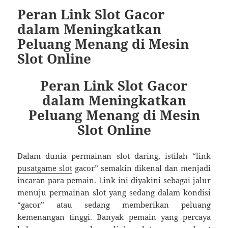
Peran Link Slot Gacor
dalam Meningkatkan
Peluang Menang di Mesin
Slot Online
Peran Link Slot Gacor
dalam Meningkatkan
Peluang Menang di Mesin
Slot Online
Dalam dunia permainan slot daring, istilah “link
pusatgame slot
gacor” semakin dikenal dan menjadi
incaran para pemain. Link ini diyakini sebagai jalur
menuju permainan slot yang sedang dalam kondisi
“gacor” atau sedang memberikan peluang
kemenangan tinggi. Banyak pemain yang percaya