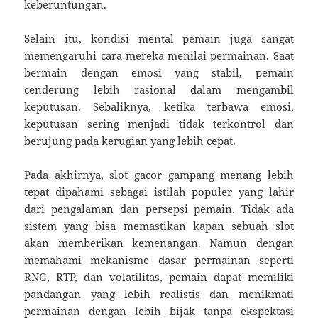
keberuntungan.
Selain itu, kondisi mental pemain juga sangat
memengaruhi cara mereka menilai permainan. Saat
bermain dengan emosi yang stabil, pemain
cenderung lebih rasional dalam mengambil
keputusan. Sebaliknya, ketika terbawa emosi,
keputusan sering menjadi tidak terkontrol dan
berujung pada kerugian yang lebih cepat.
Pada akhirnya, slot gacor gampang menang lebih
tepat dipahami sebagai istilah populer yang lahir
dari pengalaman dan persepsi pemain. Tidak ada
sistem yang bisa memastikan kapan sebuah slot
akan memberikan kemenangan. Namun dengan
memahami mekanisme dasar permainan seperti
RNG, RTP, dan volatilitas, pemain dapat memiliki
pandangan yang lebih realistis dan menikmati
permainan dengan lebih bijak tanpa ekspektasi