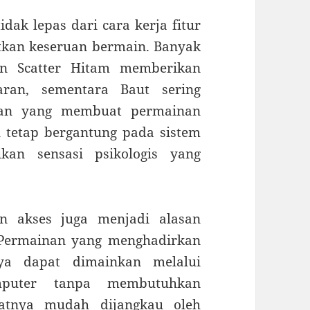
idak lepas dari cara kerja fitur
kan keseruan bermain. Banyak
n Scatter Hitam memberikan
ran, sementara Baut sering
han yang membuat permainan
 tetap bergantung pada sistem
kan sensasi psikologis yang
an akses juga menjadi alasan
 Permainan yang menghadirkan
a dapat dimainkan melalui
puter tanpa membutuhkan
buatnya mudah dijangkau oleh