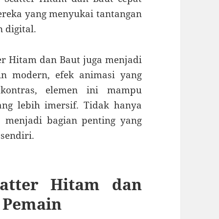
ereka yang menyukai tantangan
digital.
tter Hitam dan Baut juga menjadi
ain modern, efek animasi yang
 kontras, elemen ini mampu
g lebih imersif. Tidak hanya
a menjadi bagian penting yang
sendiri.
atter Hitam dan
t Pemain