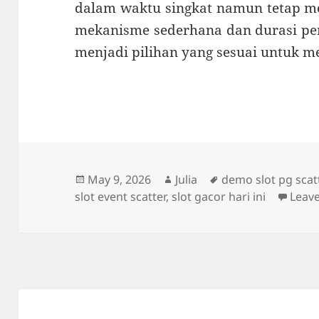
dalam waktu singkat namun tetap m
mekanisme sederhana dan durasi perm
menjadi pilihan yang sesuai untuk m
Posted
Author
Tags
May 9, 2026
Julia
demo slot pg scat
on
slot event scatter
,
slot gacor hari ini
Leav