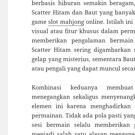
berbasis hiburan semakin beragam,
Scatter Hitam dan Baut yang banyak
game
slot mahjong
online. Istilah i
visual atau fitur khusus dalam perm
memberikan pengalaman bermain 
Scatter Hitam sering digambarkan 
gelap yang misterius, sementara Bau
atau pengali yang dapat muncul seca
Kombinasi keduanya membuat
menegangkan sekaligus menyenang
elemen ini karena menghadirkan 
permainan. Tidak ada pola pasti yang
sesi bermain selalu memberikan 
menjadi salah satu alasan mengapa