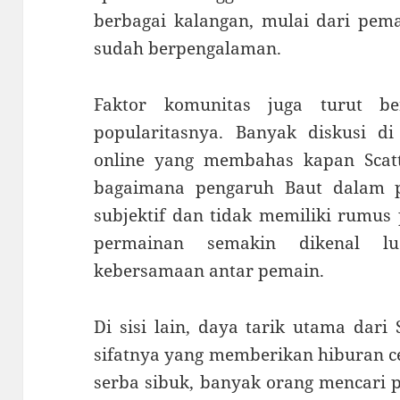
berbagai kalangan, mulai dari pem
sudah berpengalaman.
Faktor komunitas juga turut b
popularitasnya. Banyak diskusi 
online yang membahas kapan Scat
bagaimana pengaruh Baut dalam p
subjektif dan tidak memiliki rumus
permainan semakin dikenal l
kebersamaan antar pemain.
Di sisi lain, daya tarik utama dari
sifatnya yang memberikan hiburan c
serba sibuk, banyak orang mencari 