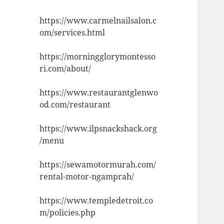
https://www.carmelnailsalon.c
om/services.html
https://morningglorymontesso
ri.com/about/
https://www.restaurantglenwo
od.com/restaurant
https://www.ilpsnackshack.org
/menu
https://sewamotormurah.com/
rental-motor-ngamprah/
https://www.templedetroit.co
m/policies.php