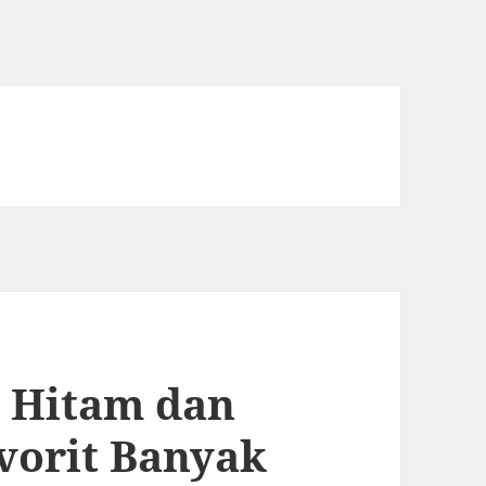
r Hitam dan
avorit Banyak