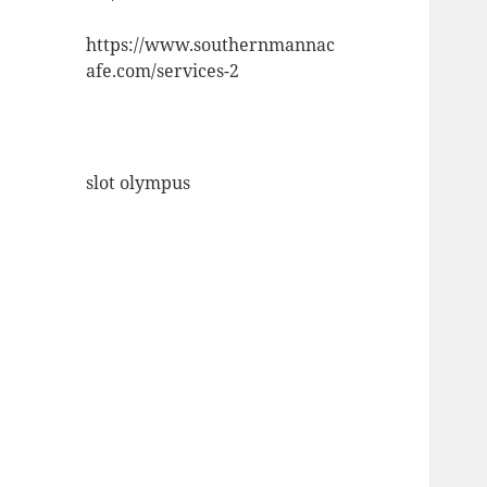
https://www.southernmannac
afe.com/services-2
slot olympus