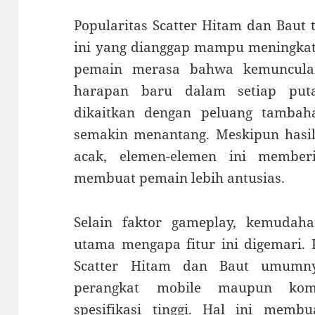
Popularitas Scatter Hitam dan Baut t
ini yang dianggap mampu meningkat
pemain merasa bahwa kemuncula
harapan baru dalam setiap puta
dikaitkan dengan peluang tamba
semakin menantang. Meskipun hasil
acak, elemen-elemen ini memberi
membuat pemain lebih antusias.
Selain faktor gameplay, kemudah
utama mengapa fitur ini digemari.
Scatter Hitam dan Baut umumny
perangkat mobile maupun kom
spesifikasi tinggi. Hal ini mem