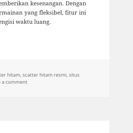
emberikan kesenangan. Dengan
ainan yang fleksibel, fitur ini
engisi waktu luang.
ter hitam
,
scatter hitam resmi
,
situs
on Mengenal Scatter Hitam dan Baut yang Jadi
e a comment