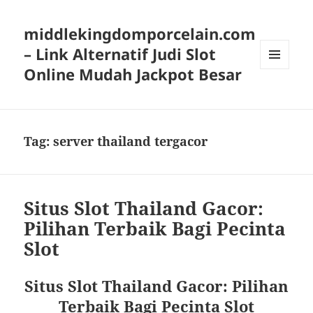
middlekingdomporcelain.com
– Link Alternatif Judi Slot
Online Mudah Jackpot Besar
MENU
AND
WIDGETS
Tag:
server thailand tergacor
Situs Slot Thailand Gacor:
Pilihan Terbaik Bagi Pecinta
Slot
Situs Slot Thailand Gacor: Pilihan
Terbaik Bagi Pecinta Slot