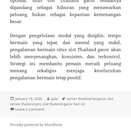
optimal. Situs slot Thailand gacor sebaiknya
dipandang sebagai hiburan yang menawarkan
peluang, bukan sebagai kepastian kemenangan
besar.
Dengan pengelolaan modal yang disiplin, tempo
bermain yang tepat, dan mental yang stabil,
pengalaman bermain situs slot Thailand gacor akan
lebih menyenangkan, konsisten, dan terkontrol.
Strategi ini membantu pemain meraih peluang
menang sekaligus menjaga keseluruhan
pengalaman bermain tetap positif.
Posted
Author
Tags
January 19, 2026
Julia
server thailand tergacor
,
slot
on
server thailand pro
,
slot thailand gacor hari ini
on Situs Slot Thailand Gacor: Pilihan Terbaik Bagi Peci
Leave a comment
Proudly powered by WordPress