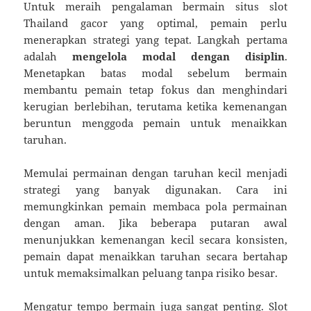
Untuk meraih pengalaman bermain situs slot
Thailand gacor yang optimal, pemain perlu
menerapkan strategi yang tepat. Langkah pertama
adalah
mengelola modal dengan disiplin
.
Menetapkan batas modal sebelum bermain
membantu pemain tetap fokus dan menghindari
kerugian berlebihan, terutama ketika kemenangan
beruntun menggoda pemain untuk menaikkan
taruhan.
Memulai permainan dengan taruhan kecil menjadi
strategi yang banyak digunakan. Cara ini
memungkinkan pemain membaca pola permainan
dengan aman. Jika beberapa putaran awal
menunjukkan kemenangan kecil secara konsisten,
pemain dapat menaikkan taruhan secara bertahap
untuk memaksimalkan peluang tanpa risiko besar.
Mengatur tempo bermain juga sangat penting. Slot