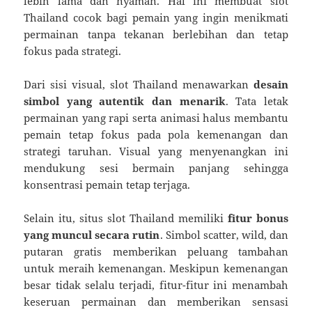
lebih lama dan nyaman. Hal ini membuat slot
Thailand cocok bagi pemain yang ingin menikmati
permainan tanpa tekanan berlebihan dan tetap
fokus pada strategi.
Dari sisi visual, slot Thailand menawarkan
desain
simbol yang autentik dan menarik
. Tata letak
permainan yang rapi serta animasi halus membantu
pemain tetap fokus pada pola kemenangan dan
strategi taruhan. Visual yang menyenangkan ini
mendukung sesi bermain panjang sehingga
konsentrasi pemain tetap terjaga.
Selain itu, situs slot Thailand memiliki
fitur bonus
yang muncul secara rutin
. Simbol scatter, wild, dan
putaran gratis memberikan peluang tambahan
untuk meraih kemenangan. Meskipun kemenangan
besar tidak selalu terjadi, fitur-fitur ini menambah
keseruan permainan dan memberikan sensasi