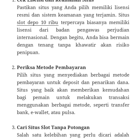
Pastikan situs yang Anda pilih memiliki lisensi
resmi dan sistem keamanan yang terjamin. Situs
slot depo 10 ribu
terpercaya biasanya memiliki
lisensi dari badan pengawas perjudian
internasional. Dengan begitu, Anda bisa bermain
dengan tenang tanpa khawatir akan risiko
penipuan.
Periksa Metode Pembayaran
Pilih situs yang menyediakan berbagai metode
pembayaran untuk deposit dan penarikan dana.
Situs yang baik akan memberikan kemudahan
bagi pemain untuk melakukan transaksi
menggunakan berbagai metode, seperti transfer
bank, e-wallet, atau pulsa.
Cari Situs Slot Tanpa Potongan
Salah satu kelebihan yang perlu dicari adalah