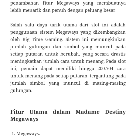
penambahan fitur Megaways yang membuatnya
lebih menarik dan penuh dengan peluang besar.
Salah satu daya tarik utama dari slot ini adalah
penggunaan sistem Megaways yang dikembangkan
oleh Big Time Gaming. Sistem ini memungkinkan
jumlah gulungan dan simbol yang muncul pada
setiap putaran untuk berubah, yang secara drastis
meningkatkan jumlah cara untuk menang. Pada slot
ini, pemain dapat memiliki hingga 200.704 cara
untuk menang pada setiap putaran, tergantung pada
jumlah simbol yang muncul di masing-masing
gulungan.
Fitur Utama dalam Madame Destiny
Megaways
Megaways: