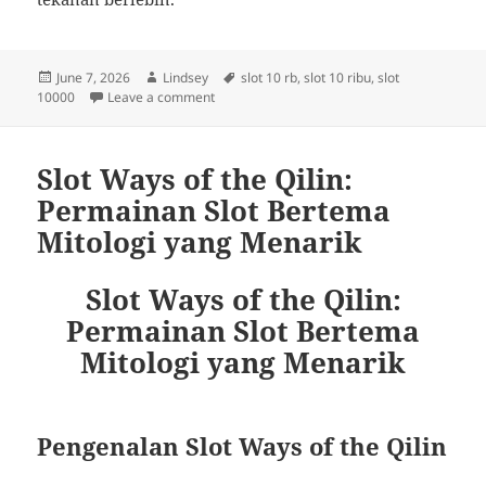
Posted
Author
Tags
June 7, 2026
Lindsey
slot 10 rb
,
slot 10 ribu
,
slot
on
on Slot Fortune Rabbit: Panduan dan Informa
10000
Leave a comment
Slot Ways of the Qilin:
Permainan Slot Bertema
Mitologi yang Menarik
Slot Ways of the Qilin:
Permainan Slot Bertema
Mitologi yang Menarik
Pengenalan Slot Ways of the Qilin