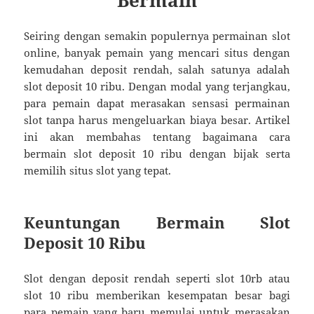
Seiring dengan semakin populernya permainan slot
online, banyak pemain yang mencari situs dengan
kemudahan deposit rendah, salah satunya adalah
slot deposit 10 ribu. Dengan modal yang terjangkau,
para pemain dapat merasakan sensasi permainan
slot tanpa harus mengeluarkan biaya besar. Artikel
ini akan membahas tentang bagaimana cara
bermain slot deposit 10 ribu dengan bijak serta
memilih situs slot yang tepat.
Keuntungan Bermain Slot
Deposit 10 Ribu
Slot dengan deposit rendah seperti slot 10rb atau
slot 10 ribu memberikan kesempatan besar bagi
para pemain yang baru memulai untuk merasakan