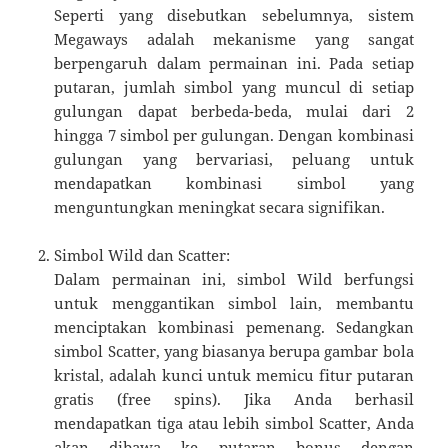
Seperti yang disebutkan sebelumnya, sistem
Megaways adalah mekanisme yang sangat
berpengaruh dalam permainan ini. Pada setiap
putaran, jumlah simbol yang muncul di setiap
gulungan dapat berbeda-beda, mulai dari 2
hingga 7 simbol per gulungan. Dengan kombinasi
gulungan yang bervariasi, peluang untuk
mendapatkan kombinasi simbol yang
menguntungkan meningkat secara signifikan.
Simbol Wild dan Scatter:
Dalam permainan ini, simbol Wild berfungsi
untuk menggantikan simbol lain, membantu
menciptakan kombinasi pemenang. Sedangkan
simbol Scatter, yang biasanya berupa gambar bola
kristal, adalah kunci untuk memicu fitur putaran
gratis (free spins). Jika Anda berhasil
mendapatkan tiga atau lebih simbol Scatter, Anda
akan dibawa ke putaran bonus dengan