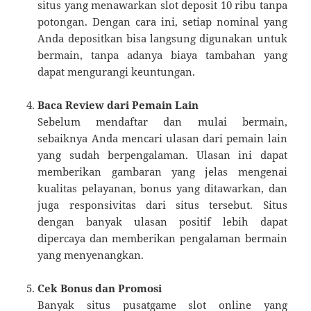
situs yang menawarkan slot deposit 10 ribu tanpa
potongan. Dengan cara ini, setiap nominal yang
Anda depositkan bisa langsung digunakan untuk
bermain, tanpa adanya biaya tambahan yang
dapat mengurangi keuntungan.
Baca Review dari Pemain Lain
Sebelum mendaftar dan mulai bermain,
sebaiknya Anda mencari ulasan dari pemain lain
yang sudah berpengalaman. Ulasan ini dapat
memberikan gambaran yang jelas mengenai
kualitas pelayanan, bonus yang ditawarkan, dan
juga responsivitas dari situs tersebut. Situs
dengan banyak ulasan positif lebih dapat
dipercaya dan memberikan pengalaman bermain
yang menyenangkan.
Cek Bonus dan Promosi
Banyak situs
pusatgame slot
online yang