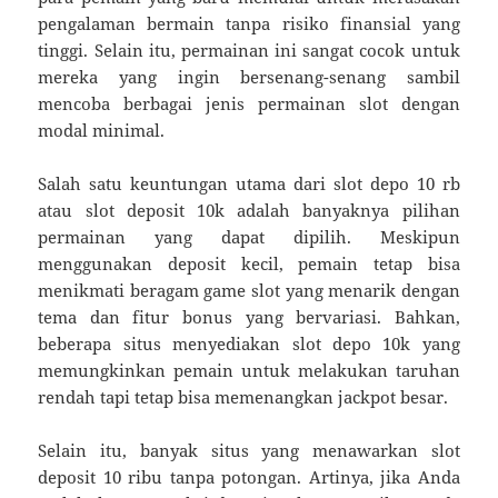
pengalaman bermain tanpa risiko finansial yang
tinggi. Selain itu, permainan ini sangat cocok untuk
mereka yang ingin bersenang-senang sambil
mencoba berbagai jenis permainan slot dengan
modal minimal.
Salah satu keuntungan utama dari slot depo 10 rb
atau slot deposit 10k adalah banyaknya pilihan
permainan yang dapat dipilih. Meskipun
menggunakan deposit kecil, pemain tetap bisa
menikmati beragam game slot yang menarik dengan
tema dan fitur bonus yang bervariasi. Bahkan,
beberapa situs menyediakan slot depo 10k yang
memungkinkan pemain untuk melakukan taruhan
rendah tapi tetap bisa memenangkan jackpot besar.
Selain itu, banyak situs yang menawarkan slot
deposit 10 ribu tanpa potongan. Artinya, jika Anda