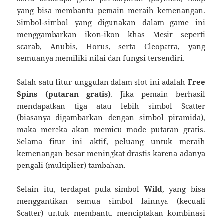
yang bisa membantu pemain meraih kemenangan.
Simbol-simbol yang digunakan dalam game ini
menggambarkan ikon-ikon khas Mesir seperti
scarab, Anubis, Horus, serta Cleopatra, yang
semuanya memiliki nilai dan fungsi tersendiri.
Salah satu fitur unggulan dalam slot ini adalah
Free
Spins (putaran gratis)
. Jika pemain berhasil
mendapatkan tiga atau lebih simbol Scatter
(biasanya digambarkan dengan simbol piramida),
maka mereka akan memicu mode putaran gratis.
Selama fitur ini aktif, peluang untuk meraih
kemenangan besar meningkat drastis karena adanya
pengali (multiplier) tambahan.
Selain itu, terdapat pula simbol
Wild
, yang bisa
menggantikan semua simbol lainnya (kecuali
Scatter) untuk membantu menciptakan kombinasi