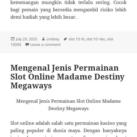
kemenangan mungkin tidak terlalu sering. Cocok
bagi pemain yang bersedia mengambil risiko lebih
demi hadiah yang lebih besar.
Posted
Author
Tags
July 29, 2025
Lindsey
slot 10 rb
,
slot 10 ribu
,
slot
on
on Slot Rise of Pyramids: Petualangan Seru d
10000
Leave a comment
Mengenal Jenis Permainan
Slot Online Madame Destiny
Megaways
Mengenal Jenis Permainan Slot Online Madame
Destiny Megaways
Slot online adalah salah satu permainan kasino yang
paling populer di dunia maya. Dengan banyaknya