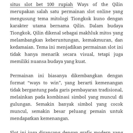
situs slot bet 100 rupiah
Ways of the Qilin
merupakan salah satu permainan slot online yang
mengusung tema mitologi Tiongkok kuno dengan
karakter utama bernama Qilin. Dalam budaya
Tiongkok, Qilin dikenal sebagai makhluk mitos yang
melambangkan keberuntungan, kemakmuran, dan
kedamaian. Tema ini menjadikan permainan slot ini
tidak hanya menarik secara visual, tetapi juga
memiliki nuansa budaya yang kuat.
Permainan ini biasanya dikembangkan dengan
format “ways to win”, yang berarti kemenangan
tidak bergantung pada garis pembayaran tradisional,
melainkan pada kombinasi simbol yang muncul di
gulungan. Semakin banyak simbol yang cocok
muncul, semakin besar peluang pemain untuk
mendapatkan kemenangan.
Slot ini juga dirancang dengan grafis modern yang