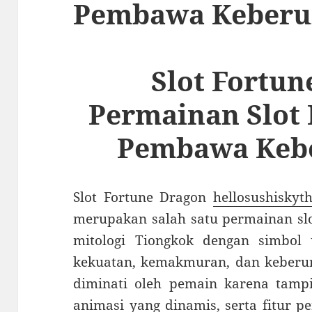
Pembawa Keberu
Slot Fortun
Permainan Slot
Pembawa Keb
Slot Fortune Dragon
hellosushiskyt
merupakan salah satu permainan sl
mitologi Tiongkok dengan simbol
kekuatan, kemakmuran, dan keberun
diminati oleh pemain karena tampi
animasi yang dinamis, serta fitur 