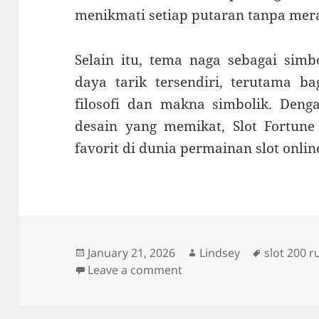
menikmati setiap putaran tanpa mera
Selain itu, tema naga sebagai sim
daya tarik tersendiri, terutama b
filosofi dan makna simbolik. Deng
desain yang memikat, Slot Fortune
favorit di dunia permainan slot onlin
Posted
Author
Tags
January 21, 2026
Lindsey
slot 200 r
on
on Slot Fortune Dragon
Leave a comment