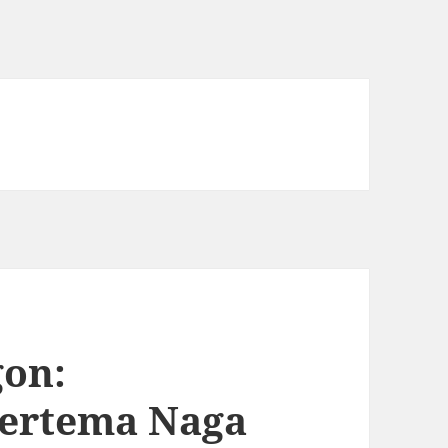
gon:
Bertema Naga