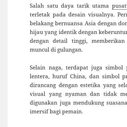
Salah satu daya tarik utama
pusat
terletak pada desain visualnya. Pe
belakang bernuansa Asia dengan do
hijau yang identik dengan keberunt
dengan detail tinggi, memberika
muncul di gulungan.
Selain naga, terdapat juga simbol
lentera, huruf China, dan simbol p
dirancang dengan estetika yang se
visual yang nyaman dan tidak m
digunakan juga mendukung suasan
imersif bagi pemain.