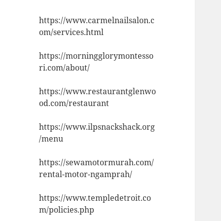
https://www.carmelnailsalon.c
om/services.html
https://morningglorymontesso
ri.com/about/
https://www.restaurantglenwo
od.com/restaurant
https://www.ilpsnackshack.org
/menu
https://sewamotormurah.com/
rental-motor-ngamprah/
https://www.templedetroit.co
m/policies.php