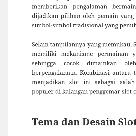
memberikan pengalaman bermain 
dijadikan pilihan oleh pemain yang
simbol-simbol tradisional yang penu
Selain tampilannya yang memukau, Sl
memiliki mekanisme permainan y
sehingga cocok dimainkan ol
berpengalaman. Kombinasi antara te
menjadikan slot ini sebagai sal
populer di kalangan penggemar slot o
Tema dan Desain Slo