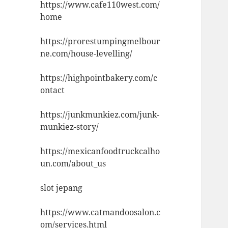
https://www.cafe110west.com/
home
https://prorestumpingmelbour
ne.com/house-levelling/
https://highpointbakery.com/c
ontact
https://junkmunkiez.com/junk-
munkiez-story/
https://mexicanfoodtruckcalho
un.com/about_us
slot jepang
https://www.catmandoosalon.c
om/services.html