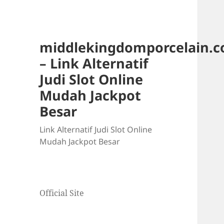
middlekingdomporcelain.
– Link Alternatif
Judi Slot Online
Mudah Jackpot
Besar
Link Alternatif Judi Slot Online
Mudah Jackpot Besar
Official Site