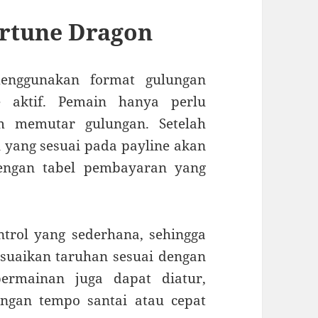
ortune Dragon
enggunakan format gulungan
e aktif. Pemain hanya perlu
m memutar gulungan. Setelah
 yang sesuai pada payline akan
engan tabel pembayaran yang
trol yang sederhana, sehingga
uaikan taruhan sesuai dengan
permainan juga dapat diatur,
gan tempo santai atau cepat