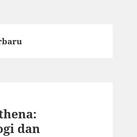
erbaru
thena:
ogi dan