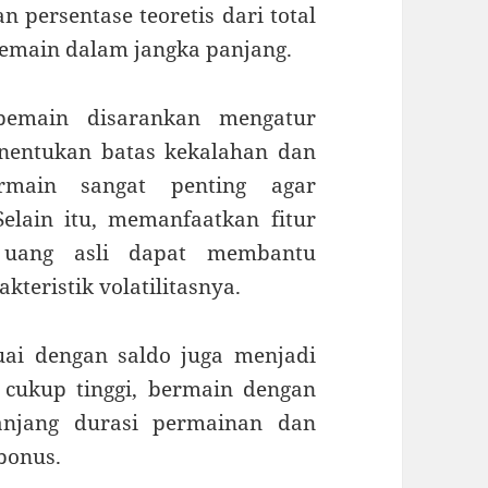
 persentase teoretis dari total
emain dalam jangka panjang.
pemain disarankan mengatur
nentukan batas kekalahan dan
rmain sangat penting agar
lain itu, memanfaatkan fitur
uang asli dapat membantu
teristik volatilitasnya.
ai dengan saldo juga menjadi
ya cukup tinggi, bermain dengan
njang durasi permainan dan
bonus.