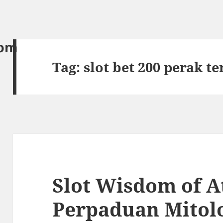
com
Tag:
slot bet 200 perak t
Slot Wisdom of A
Perpaduan Mitol