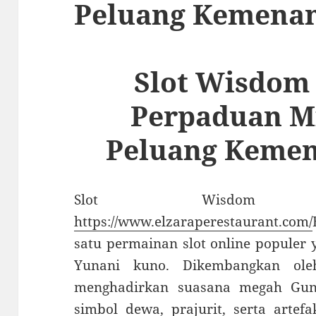
Peluang Kemenan
Slot Wisdom 
Perpaduan Mi
Peluang Kemen
Slot Wisdom
https://www.elzaraperestaurant.com/
satu permainan slot online populer
Yunani kuno. Dikembangkan o
menghadirkan suasana megah Gun
simbol dewa, prajurit, serta artef