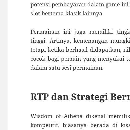
potensi pembayaran dalam game ini 
slot bertema klasik lainnya.
Permainan ini juga memiliki tingk
tinggi. Artinya, kemenangan mungki
tetapi ketika berhasil didapatkan, ni
cocok bagi pemain yang menyukai t
dalam satu sesi permainan.
RTP dan Strategi Be
Wisdom of Athena dikenal memiliki
kompetitif, biasanya berada di ki