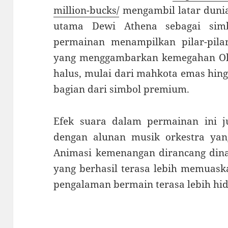
million-bucks/
mengambil latar dunia
utama Dewi Athena sebagai simbo
permainan menampilkan pilar-pil
yang menggambarkan kemegahan Olym
halus, mulai dari mahkota emas hing
bagian dari simbol premium.
Efek suara dalam permainan ini 
dengan alunan musik orkestra ya
Animasi kemenangan dirancang dina
yang berhasil terasa lebih memuas
pengalaman bermain terasa lebih hi