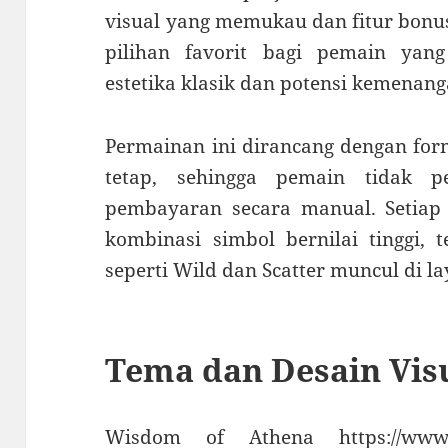
visual yang memukau dan fitur bonus
pilihan favorit bagi pemain yan
estetika klasik dan potensi kemenang
Permainan ini dirancang dengan for
tetap, sehingga pemain tidak p
pembayaran secara manual. Setia
kombinasi simbol bernilai tinggi, 
seperti Wild dan Scatter muncul di la
Tema dan Desain Vis
Wisdom of Athena
https://www