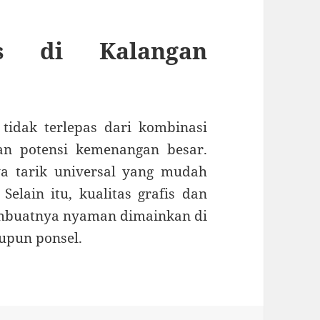
as di Kalangan
tidak terlepas dari kombinasi
an potensi kemenangan besar.
a tarik universal yang mudah
Selain itu, kualitas grafis dan
mbuatnya nyaman dimainkan di
upun ponsel.