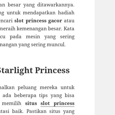
an besar yang ditawarkannya.
ang untuk mendapatkan hadiah
encari
slot princess gacor
atau
meraih kemenangan besar. Kata
acu pada mesin yang sering
nangan yang sering muncul.
tarlight Princess
malkan peluang mereka untuk
, ada beberapa tips yang bisa
h memilih
situs
slot princess
asi baik. Pastikan situs yang