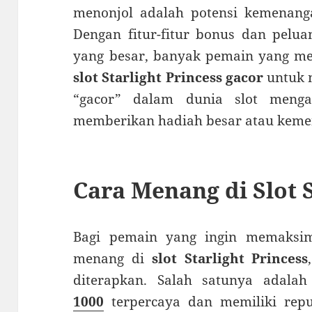
menonjol adalah potensi kemenang
Dengan fitur-fitur bonus dan pelu
yang besar, banyak pemain yang m
slot Starlight Princess gacor
untuk 
“gacor” dalam dunia slot meng
memberikan hadiah besar atau keme
Cara Menang di Slot S
Bagi pemain yang ingin memaksi
menang di
slot Starlight Princess
diterapkan. Salah satunya adala
1000
terpercaya dan memiliki reput