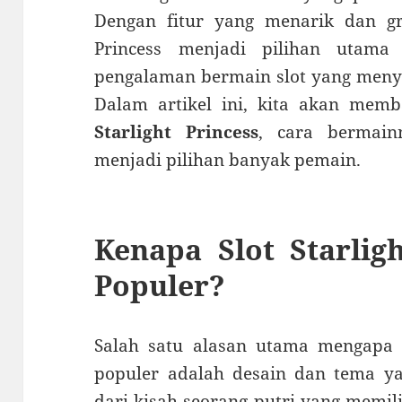
Dengan fitur yang menarik dan gr
Princess menjadi pilihan utam
pengalaman bermain slot yang men
Dalam artikel ini, kita akan memb
Starlight Princess
, cara bermai
menjadi pilihan banyak pemain.
Kenapa Slot Starligh
Populer?
Salah satu alasan utama mengapa
populer adalah desain dan tema yan
dari kisah seorang putri yang memil