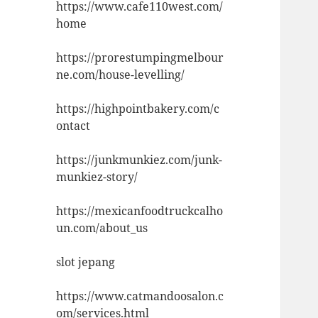
https://www.cafe110west.com/
home
https://prorestumpingmelbour
ne.com/house-levelling/
https://highpointbakery.com/c
ontact
https://junkmunkiez.com/junk-
munkiez-story/
https://mexicanfoodtruckcalho
un.com/about_us
slot jepang
https://www.catmandoosalon.c
om/services.html