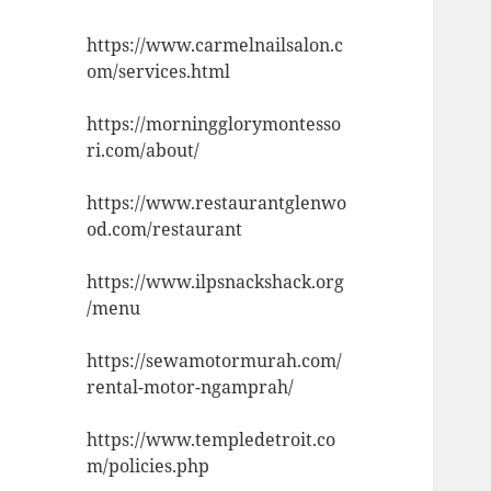
https://www.carmelnailsalon.c
om/services.html
https://morningglorymontesso
ri.com/about/
https://www.restaurantglenwo
od.com/restaurant
https://www.ilpsnackshack.org
/menu
https://sewamotormurah.com/
rental-motor-ngamprah/
https://www.templedetroit.co
m/policies.php