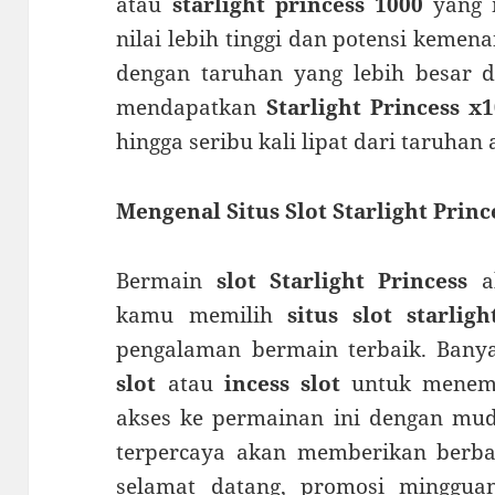
atau
starlight princess 1000
yang 
nilai lebih tinggi dan potensi kemen
dengan taruhan yang lebih besar
mendapatkan
Starlight Princess x
hingga seribu kali lipat dari taruhan 
Mengenal Situs Slot Starlight Princ
Bermain
slot Starlight Princess
ak
kamu memilih
situs slot starligh
pengalaman bermain terbaik. Ban
slot
atau
incess slot
untuk menemu
akses ke permainan ini dengan mud
terpercaya akan memberikan berbag
selamat datang, promosi minggua