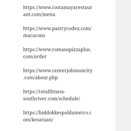
https://www.costamayarestaur
ant.com/menu
https://www.pastrycodex.com/
macarons
https://www.romanspizzaplus.
com/order
https://www.centerjohnsoncity
.com/about.php
https://totalfitness-
southriver.com/schedule/
https://biddokkespoldametro.c
om/kesatuan/