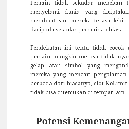
Pemain tidak sekadar menekan to
menyelami dunia yang diciptaka
membuat slot mereka terasa lebih 
daripada sekadar permainan biasa.
Pendekatan ini tentu tidak cocok
pemain mungkin merasa tidak nya
gelap atau simbol yang mengand
mereka yang mencari pengalaman
berbeda dari biasanya, slot NoLimi
tidak bisa ditemukan di tempat lain.
Potensi Kemenanga