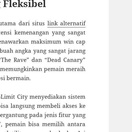
 Fleksibel
 utama dari situs
link alternatif
tensi kemenangan yang sangat
menawarkan maksimum win cap
buah angka yang sangat jarang
i “The Rave” dan “Dead Canary”
g memungkinkan pemain meraih
si bermain.
oLimit City menyediakan sistem
bisa langsung membeli akses ke
rgantung pada jenis fitur yang
”, pemain bisa memilih antara