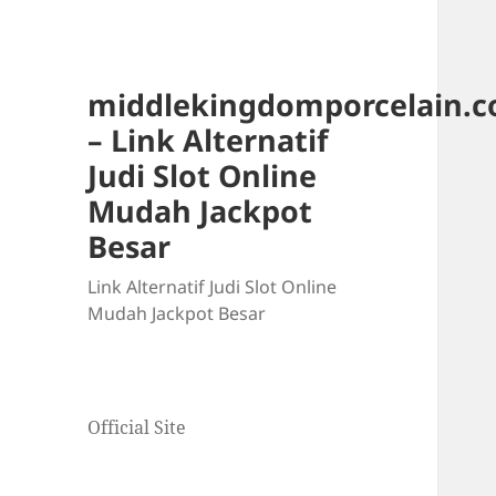
middlekingdomporcelain.
– Link Alternatif
Judi Slot Online
Mudah Jackpot
Besar
Link Alternatif Judi Slot Online
Mudah Jackpot Besar
Official Site