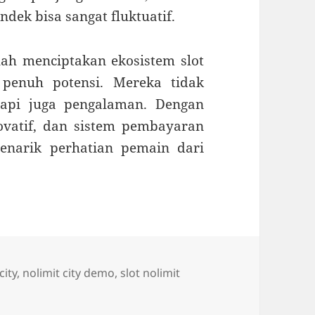
endek bisa sangat fluktuatif.
lah menciptakan ekosistem slot
penuh potensi. Mereka tidak
api juga pengalaman. Dengan
ovatif, dan sistem pembayaran
menarik perhatian pemain dari
city
,
nolimit city demo
,
slot nolimit
arasi Provokatif: Ciri Khas Slot NoLimit City