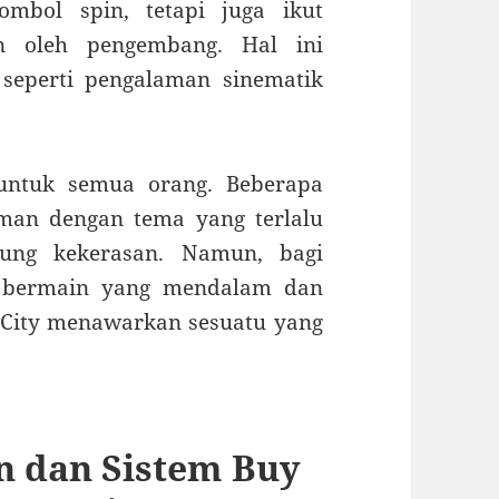
mbol spin, tetapi juga ikut
n oleh pengembang. Hal ini
seperti pengalaman sinematik
 untuk semua orang. Beberapa
man dengan tema yang terlalu
ung kekerasan. Namun, bagi
 bermain yang mendalam dan
t City menawarkan sesuatu yang
n dan Sistem Buy