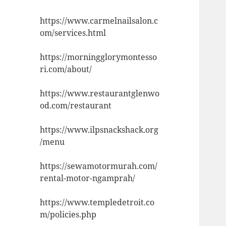
https://www.carmelnailsalon.c
om/services.html
https://morningglorymontesso
ri.com/about/
https://www.restaurantglenwo
od.com/restaurant
https://www.ilpsnackshack.org
/menu
https://sewamotormurah.com/
rental-motor-ngamprah/
https://www.templedetroit.co
m/policies.php