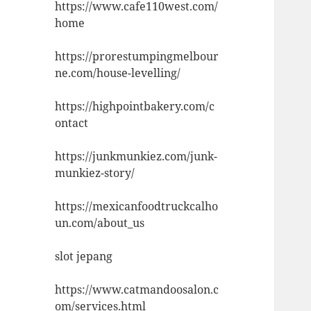
https://www.cafe110west.com/
home
https://prorestumpingmelbour
ne.com/house-levelling/
https://highpointbakery.com/c
ontact
https://junkmunkiez.com/junk-
munkiez-story/
https://mexicanfoodtruckcalho
un.com/about_us
slot jepang
https://www.catmandoosalon.c
om/services.html