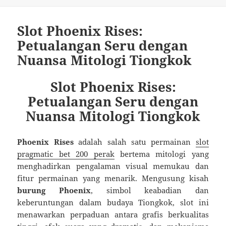
Slot Phoenix Rises:
Petualangan Seru dengan
Nuansa Mitologi Tiongkok
Slot Phoenix Rises:
Petualangan Seru dengan
Nuansa Mitologi Tiongkok
Phoenix Rises
adalah salah satu permainan
slot
pragmatic bet 200 perak
bertema mitologi yang
menghadirkan pengalaman visual memukau dan
fitur permainan yang menarik. Mengusung kisah
burung Phoenix
, simbol keabadian dan
keberuntungan dalam budaya Tiongkok, slot ini
menawarkan perpaduan antara grafis berkualitas