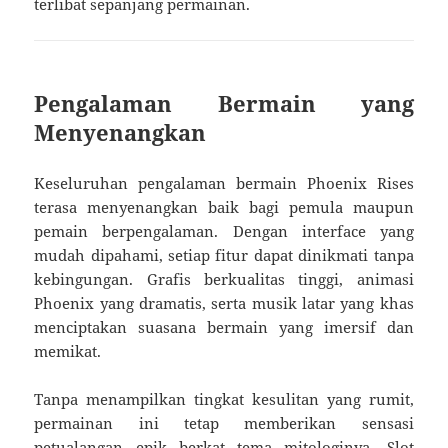
terlibat sepanjang permainan.
Pengalaman Bermain yang
Menyenangkan
Keseluruhan pengalaman bermain Phoenix Rises
terasa menyenangkan baik bagi pemula maupun
pemain berpengalaman. Dengan interface yang
mudah dipahami, setiap fitur dapat dinikmati tanpa
kebingungan. Grafis berkualitas tinggi, animasi
Phoenix yang dramatis, serta musik latar yang khas
menciptakan suasana bermain yang imersif dan
memikat.
Tanpa menampilkan tingkat kesulitan yang rumit,
permainan ini tetap memberikan sensasi
petualangan epik berkat tema mitologinya. Slot