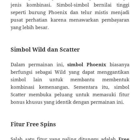
jenis kombinasi. Simbol-simbol bernilai tinggi
seperti burung Phoenix dan telur mistis menjadi
pusat perhatian karena menawarkan pembayaran
yang lebih besar.
Simbol Wild dan Scatter
Dalam permainan ini,
simbol Phoenix
biasanya
berfungsi sebagai Wild yang dapat menggantikan
simbol lain untuk membantu membentuk
kombinasi kemenangan. Sementara itu, simbol
Scatter membuka peluang untuk memasuki fitur
bonus khusus yang identik dengan permainan ini.
Fitur Free Spins
Salah satu fitur yang paling ditunggu adalah
Free