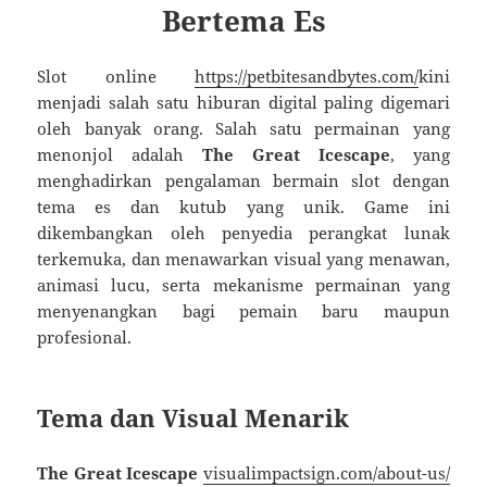
Bertema Es
Slot online
https://petbitesandbytes.com/
kini
menjadi salah satu hiburan digital paling digemari
oleh banyak orang. Salah satu permainan yang
menonjol adalah
The Great Icescape
, yang
menghadirkan pengalaman bermain slot dengan
tema es dan kutub yang unik. Game ini
dikembangkan oleh penyedia perangkat lunak
terkemuka, dan menawarkan visual yang menawan,
animasi lucu, serta mekanisme permainan yang
menyenangkan bagi pemain baru maupun
profesional.
Tema dan Visual Menarik
The Great Icescape
visualimpactsign.com/about-us/