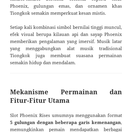
Phoenix, gulungan emas, dan ornamen khas
Tiongkok semakin memperkuat kesan mistis.
Setiap kali kombinasi simbol bernilai tinggi muncul,
efek visual berupa kilauan api dan sayap Phoenix
memberikan pengalaman yang imersif. Musik latar
yang menggabungkan alat musik tradisional
Tiongkok juga membuat suasana permainan
semakin hidup dan mendalam.
Mekanisme Permainan dan
Fitur-Fitur Utama
Slot Phoenix Rises umumnya menggunakan format
5 gulungan dengan beberapa garis kemenangan
,
memungkinkan pemain mendapatkan berbagai