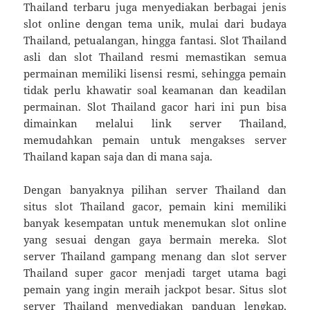
Thailand terbaru juga menyediakan berbagai jenis
slot online dengan tema unik, mulai dari budaya
Thailand, petualangan, hingga fantasi. Slot Thailand
asli dan slot Thailand resmi memastikan semua
permainan memiliki lisensi resmi, sehingga pemain
tidak perlu khawatir soal keamanan dan keadilan
permainan. Slot Thailand gacor hari ini pun bisa
dimainkan melalui link server Thailand,
memudahkan pemain untuk mengakses server
Thailand kapan saja dan di mana saja.
Dengan banyaknya pilihan server Thailand dan
situs slot Thailand gacor, pemain kini memiliki
banyak kesempatan untuk menemukan slot online
yang sesuai dengan gaya bermain mereka. Slot
server Thailand gampang menang dan slot server
Thailand super gacor menjadi target utama bagi
pemain yang ingin meraih jackpot besar. Situs slot
server Thailand menyediakan panduan lengkap,