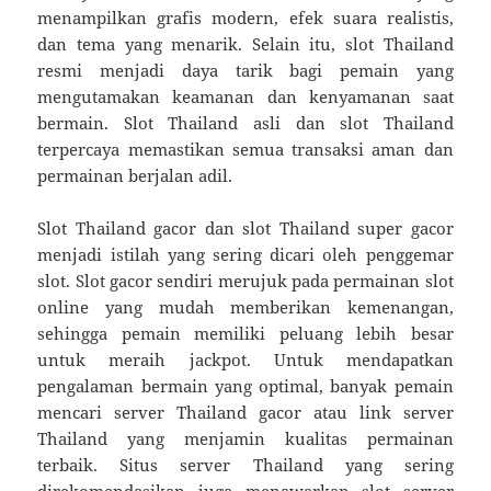
menampilkan grafis modern, efek suara realistis,
dan tema yang menarik. Selain itu, slot Thailand
resmi menjadi daya tarik bagi pemain yang
mengutamakan keamanan dan kenyamanan saat
bermain. Slot Thailand asli dan slot Thailand
terpercaya memastikan semua transaksi aman dan
permainan berjalan adil.
Slot Thailand gacor dan slot Thailand super gacor
menjadi istilah yang sering dicari oleh penggemar
slot. Slot gacor sendiri merujuk pada permainan slot
online yang mudah memberikan kemenangan,
sehingga pemain memiliki peluang lebih besar
untuk meraih jackpot. Untuk mendapatkan
pengalaman bermain yang optimal, banyak pemain
mencari server Thailand gacor atau link server
Thailand yang menjamin kualitas permainan
terbaik. Situs server Thailand yang sering