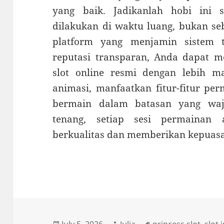
yang baik. Jadikanlah hobi ini 
dilakukan di waktu luang, bukan se
platform yang menjamin sistem t
reputasi transparan, Anda dapat me
slot online resmi dengan lebih ma
animasi, manfaatkan fitur-fitur pe
bermain dalam batasan yang waj
tenang, setiap sesi permaina
berkualitas dan memberikan kepuasan
Posted
Author
Tags
July 5, 2026
Julia
princess slot
,
slot 