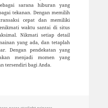
sebagai sarana hiburan yang
bagai tekanan. Dengan memilih
ransaksi cepat dan memiliki
nikmati waktu santai di situs
ksimal. Nikmati setiap detail
rmainan yang ada, dan tetaplah
ar. Dengan pendekatan yang
n akan menjadi momen yang
 tersendiri bagi Anda.
inces gacor
,
starlight princess