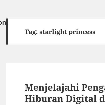
com
Tag:
starlight princess
Menjelajahi Pen
Hiburan Digital d