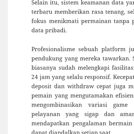
Selain itu, sistem keamanan data ya
terbaru memberikan rasa tenang, s
fokus menikmati permainan tanpa p
data pribadi.
Profesionalisme sebuah platform ju
pendukung yang mereka tawarkan. Si
biasanya sudah melengkapi fasilita
24 jam yang selalu responsif. Kecep
deposit dan withdraw cepat juga me
pemain yang mengutamakan efisiens
mengombinasikan variasi game 
pelayanan yang sigap dan ama
mendapatkan pengalaman bermain 
dapat diandalkan setiap saat.