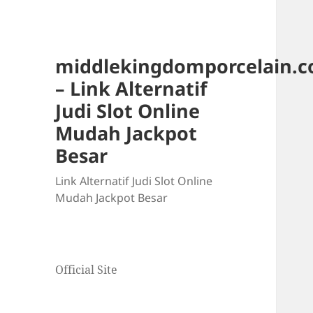
middlekingdomporcelain.
– Link Alternatif
Judi Slot Online
Mudah Jackpot
Besar
Link Alternatif Judi Slot Online
Mudah Jackpot Besar
Official Site