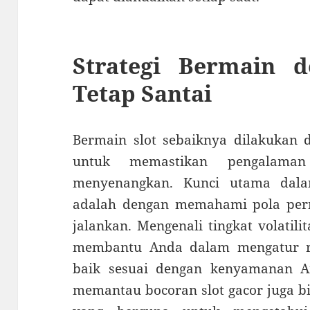
Strategi Bermain 
Tetap Santai
Bermain slot sebaiknya dilakukan 
untuk memastikan pengalaman
menyenangkan. Kunci utama dala
adalah dengan memahami pola per
jalankan. Mengenali tingkat volatili
membantu Anda dalam mengatur r
baik sesuai dengan kenyamanan A
memantau bocoran slot gacor juga b