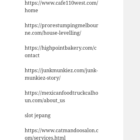
https://www.cafe110west.com/
home
https://prorestumpingmelbour
ne.com/house-levelling/
https://highpointbakery.com/c
ontact
https://junkmunkiez.com/junk-
munkiez-story/
https://mexicanfoodtruckcalho
un.com/about_us
slot jepang
https://www.catmandoosalon.c
om/services.html