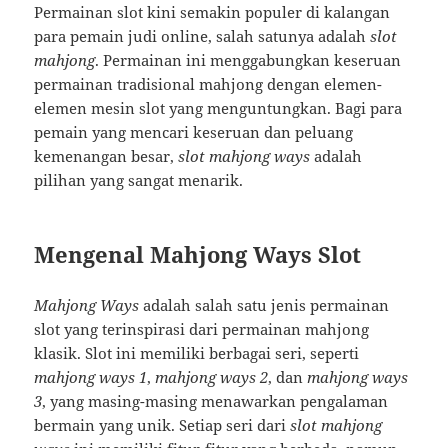
Permainan slot kini semakin populer di kalangan
para pemain judi online, salah satunya adalah
slot
mahjong
. Permainan ini menggabungkan keseruan
permainan tradisional mahjong dengan elemen-
elemen mesin slot yang menguntungkan. Bagi para
pemain yang mencari keseruan dan peluang
kemenangan besar,
slot mahjong ways
adalah
pilihan yang sangat menarik.
Mengenal Mahjong Ways Slot
Mahjong Ways
adalah salah satu jenis permainan
slot yang terinspirasi dari permainan mahjong
klasik. Slot ini memiliki berbagai seri, seperti
mahjong ways 1
,
mahjong ways 2
, dan
mahjong ways
3
, yang masing-masing menawarkan pengalaman
bermain yang unik. Setiap seri dari
slot mahjong