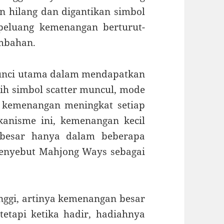
n hilang dan digantikan simbol
peluang kemenangan berturut-
ambahan.
 kunci utama dalam mendapatkan
bih simbol scatter muncul, mode
er kemenangan meningkat setiap
kanisme ini, kemenangan kecil
 besar hanya dalam beberapa
enyebut Mahjong Ways sebagai
inggi, artinya kemenangan besar
tetapi ketika hadir, hadiahnya