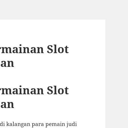
rmainan Slot
tan
rmainan Slot
tan
 di kalangan para pemain judi