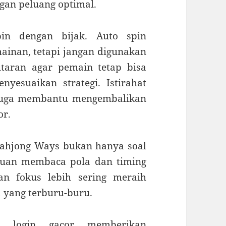
gan peluang optimal.
pin dengan bijak. Auto spin
inan, tetapi jangan digunakan
utaran agar pemain tetap bisa
esuaikan strategi. Istirahat
 juga membantu mengembalikan
or.
Mahjong Ways bukan hanya soal
puan membaca pola dan timing
an fokus lebih sering meraih
 yang terburu-buru.
e login
gacor memberikan