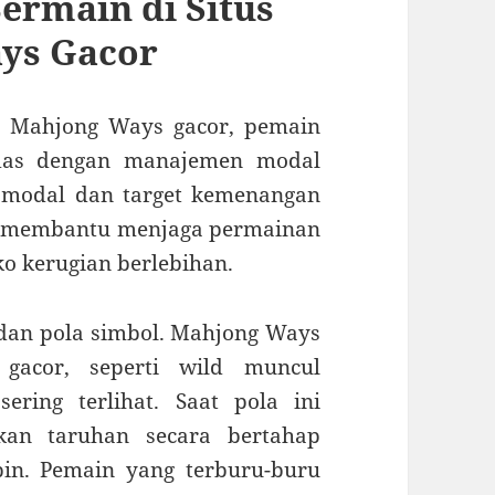
Bermain di Situs
ys Gacor
us Mahjong Ways gacor, pemain
rdas dengan manajemen modal
s modal dan target kemenangan
i membantu menjaga permainan
ko kerugian berlebihan.
dan pola simbol. Mahjong Ways
 gacor, seperti wild muncul
sering terlihat. Saat pola ini
kan taruhan secara bertahap
in. Pemain yang terburu-buru