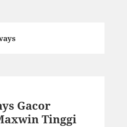
ways
ays Gacor
Maxwin Tinggi