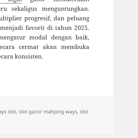
ru sekaligus menguntungkan.
ltiplier progresif, dan peluang
menjadi favorit di tahun 2025.
 mengatur modal dengan baik,
secara cermat akan membuka
cara konsisten.
ys slot
,
slot gacor mahjong ways
,
slot
g Ways Gacor dengan Peluang Maxwin Tinggi 2025