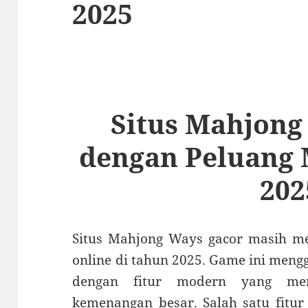
2025
Situs Mahjong
dengan Peluang 
202
Situs Mahjong Ways gacor masih men
online di tahun 2025. Game ini men
dengan fitur modern yang me
kemenangan besar. Salah satu fitur