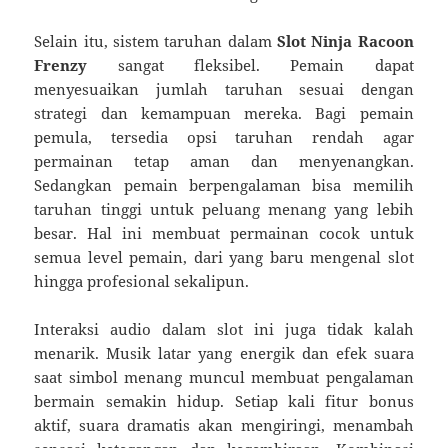
Selain itu, sistem taruhan dalam
Slot Ninja Racoon
Frenzy
sangat fleksibel. Pemain dapat
menyesuaikan jumlah taruhan sesuai dengan
strategi dan kemampuan mereka. Bagi pemain
pemula, tersedia opsi taruhan rendah agar
permainan tetap aman dan menyenangkan.
Sedangkan pemain berpengalaman bisa memilih
taruhan tinggi untuk peluang menang yang lebih
besar. Hal ini membuat permainan cocok untuk
semua level pemain, dari yang baru mengenal slot
hingga profesional sekalipun.
Interaksi audio dalam slot ini juga tidak kalah
menarik. Musik latar yang energik dan efek suara
saat simbol menang muncul membuat pengalaman
bermain semakin hidup. Setiap kali fitur bonus
aktif, suara dramatis akan mengiringi, menambah