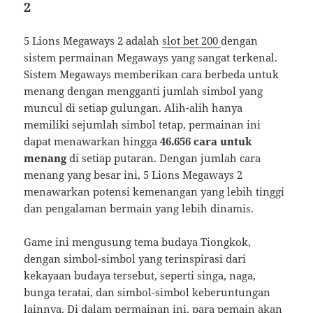
2
5 Lions Megaways 2 adalah
slot bet 200
dengan
sistem permainan Megaways yang sangat terkenal.
Sistem Megaways memberikan cara berbeda untuk
menang dengan mengganti jumlah simbol yang
muncul di setiap gulungan. Alih-alih hanya
memiliki sejumlah simbol tetap, permainan ini
dapat menawarkan hingga
46.656 cara untuk
menang
di setiap putaran. Dengan jumlah cara
menang yang besar ini, 5 Lions Megaways 2
menawarkan potensi kemenangan yang lebih tinggi
dan pengalaman bermain yang lebih dinamis.
Game ini mengusung tema budaya Tiongkok,
dengan simbol-simbol yang terinspirasi dari
kekayaan budaya tersebut, seperti singa, naga,
bunga teratai, dan simbol-simbol keberuntungan
lainnya. Di dalam permainan ini, para pemain akan