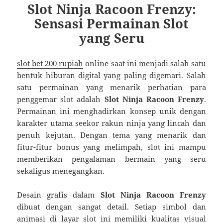
Slot Ninja Racoon Frenzy:
Sensasi Permainan Slot
yang Seru
slot bet 200 rupiah
online saat ini menjadi salah satu
bentuk hiburan digital yang paling digemari. Salah
satu permainan yang menarik perhatian para
penggemar slot adalah
Slot Ninja Racoon Frenzy
.
Permainan ini menghadirkan konsep unik dengan
karakter utama seekor rakun ninja yang lincah dan
penuh kejutan. Dengan tema yang menarik dan
fitur-fitur bonus yang melimpah, slot ini mampu
memberikan pengalaman bermain yang seru
sekaligus menegangkan.
Desain grafis dalam
Slot Ninja Racoon Frenzy
dibuat dengan sangat detail. Setiap simbol dan
animasi di layar slot ini memiliki kualitas visual