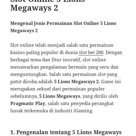
Megaways 2
Mengenal Jenis Permainan Slot Online 5 Lions
Megaways 2
Slot online telah menjadi salah satu permainan
kasino paling populer di dunia
slot bet 200
. Dengan
berbagai tema dan fitur inovatif, slot online
menawarkan pengalaman bermain yang seru dan
menguntungkan. Salah satu permainan slot yang
patut dicoba adalah
5 Lions Megaways 2
. Game ini
merupakan sekuel dari permainan populer
sebelumnya,
5 Lions Megaways
, yang dirilis oleh
Pragmatic Play
, salah satu penyedia perangkat
lunak terkemuka di industri iGaming.
1.
Pengenalan tentang 5 Lions Megaways