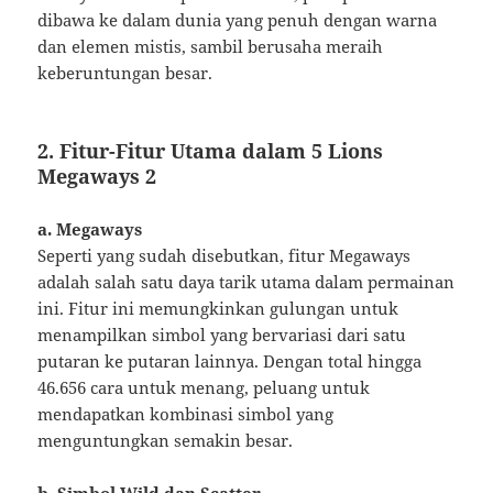
dibawa ke dalam dunia yang penuh dengan warna
dan elemen mistis, sambil berusaha meraih
keberuntungan besar.
2.
Fitur-Fitur Utama dalam 5 Lions
Megaways 2
a. Megaways
Seperti yang sudah disebutkan, fitur Megaways
adalah salah satu daya tarik utama dalam permainan
ini. Fitur ini memungkinkan gulungan untuk
menampilkan simbol yang bervariasi dari satu
putaran ke putaran lainnya. Dengan total hingga
46.656 cara untuk menang, peluang untuk
mendapatkan kombinasi simbol yang
menguntungkan semakin besar.