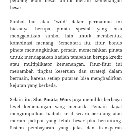
peluang lebih besar untuk meraih kemenangan
besar.
Simbol liar atau “wild” dalam permainan ini
biasanya berupa pinata spesial yang bisa
menggantikan simbol lain untuk membentuk
kombinasi menang. Sementara itu, fitur bonus
pinata memungkinkan pemain memecahkan pinata
untuk mendapatkan hadiah tambahan berupa kredit
atau multiplikator kemenangan. Fitur-fitur ini
menambah tingkat keseruan dan strategi dalam
bermain, karena setiap putaran bisa menghadirkan
kejutan yang berbeda.
Selain itu,
Slot Pinata Wins
juga memiliki berbagai
level kemenangan yang menarik. Pemain dapat
mengumpulkan hadiah kecil secara berulang atau
meraih jackpot yang lebih besar jika beruntung.
Sistem pembayaran yang jelas dan transparan