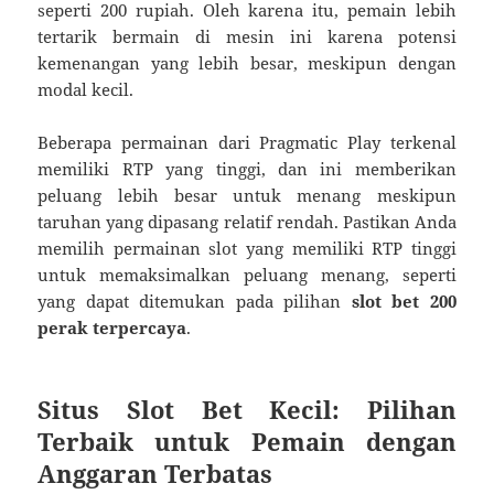
seperti 200 rupiah. Oleh karena itu, pemain lebih
tertarik bermain di mesin ini karena potensi
kemenangan yang lebih besar, meskipun dengan
modal kecil.
Beberapa permainan dari Pragmatic Play terkenal
memiliki RTP yang tinggi, dan ini memberikan
peluang lebih besar untuk menang meskipun
taruhan yang dipasang relatif rendah. Pastikan Anda
memilih permainan slot yang memiliki RTP tinggi
untuk memaksimalkan peluang menang, seperti
yang dapat ditemukan pada pilihan
slot bet 200
perak terpercaya
.
Situs Slot Bet Kecil: Pilihan
Terbaik untuk Pemain dengan
Anggaran Terbatas