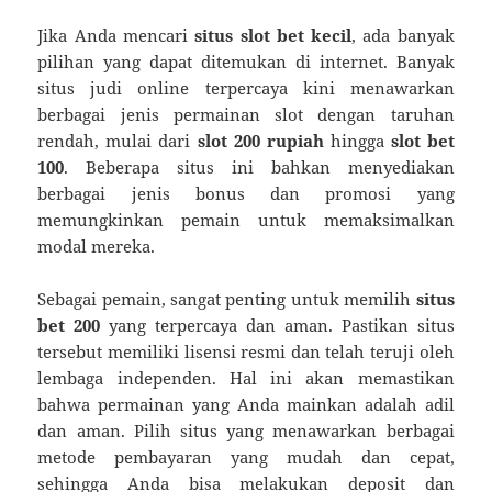
Jika Anda mencari
situs slot bet kecil
, ada banyak
pilihan yang dapat ditemukan di internet. Banyak
situs judi online terpercaya kini menawarkan
berbagai jenis permainan slot dengan taruhan
rendah, mulai dari
slot 200 rupiah
hingga
slot bet
100
. Beberapa situs ini bahkan menyediakan
berbagai jenis bonus dan promosi yang
memungkinkan pemain untuk memaksimalkan
modal mereka.
Sebagai pemain, sangat penting untuk memilih
situs
bet 200
yang terpercaya dan aman. Pastikan situs
tersebut memiliki lisensi resmi dan telah teruji oleh
lembaga independen. Hal ini akan memastikan
bahwa permainan yang Anda mainkan adalah adil
dan aman. Pilih situs yang menawarkan berbagai
metode pembayaran yang mudah dan cepat,
sehingga Anda bisa melakukan deposit dan