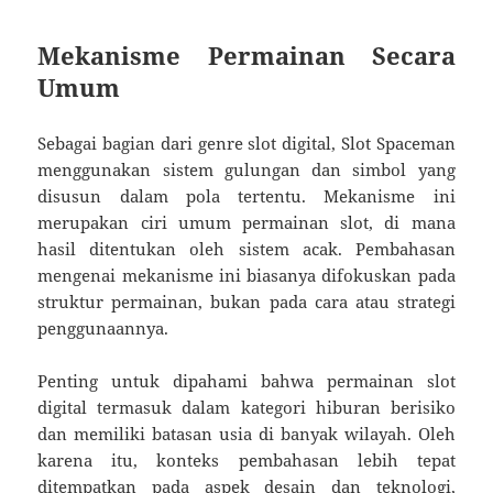
Mekanisme Permainan Secara
Umum
Sebagai bagian dari genre slot digital, Slot Spaceman
menggunakan sistem gulungan dan simbol yang
disusun dalam pola tertentu. Mekanisme ini
merupakan ciri umum permainan slot, di mana
hasil ditentukan oleh sistem acak. Pembahasan
mengenai mekanisme ini biasanya difokuskan pada
struktur permainan, bukan pada cara atau strategi
penggunaannya.
Penting untuk dipahami bahwa permainan slot
digital termasuk dalam kategori hiburan berisiko
dan memiliki batasan usia di banyak wilayah. Oleh
karena itu, konteks pembahasan lebih tepat
ditempatkan pada aspek desain dan teknologi,