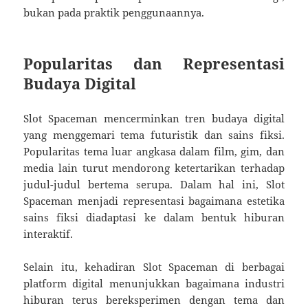
bukan pada praktik penggunaannya.
Popularitas dan Representasi
Budaya Digital
Slot Spaceman mencerminkan tren budaya digital
yang menggemari tema futuristik dan sains fiksi.
Popularitas tema luar angkasa dalam film, gim, dan
media lain turut mendorong ketertarikan terhadap
judul-judul bertema serupa. Dalam hal ini, Slot
Spaceman menjadi representasi bagaimana estetika
sains fiksi diadaptasi ke dalam bentuk hiburan
interaktif.
Selain itu, kehadiran Slot Spaceman di berbagai
platform digital menunjukkan bagaimana industri
hiburan terus bereksperimen dengan tema dan