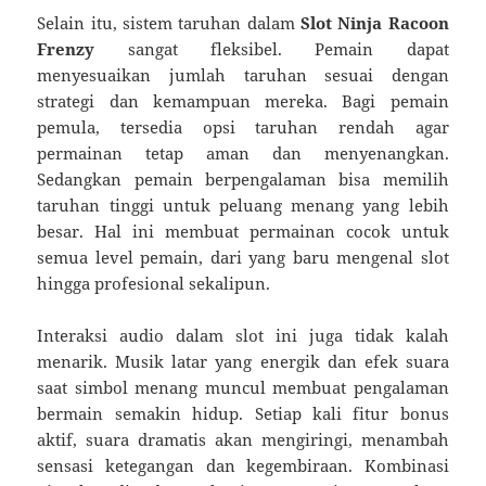
Selain itu, sistem taruhan dalam
Slot Ninja Racoon
Frenzy
sangat fleksibel. Pemain dapat
menyesuaikan jumlah taruhan sesuai dengan
strategi dan kemampuan mereka. Bagi pemain
pemula, tersedia opsi taruhan rendah agar
permainan tetap aman dan menyenangkan.
Sedangkan pemain berpengalaman bisa memilih
taruhan tinggi untuk peluang menang yang lebih
besar. Hal ini membuat permainan cocok untuk
semua level pemain, dari yang baru mengenal slot
hingga profesional sekalipun.
Interaksi audio dalam slot ini juga tidak kalah
menarik. Musik latar yang energik dan efek suara
saat simbol menang muncul membuat pengalaman
bermain semakin hidup. Setiap kali fitur bonus
aktif, suara dramatis akan mengiringi, menambah
sensasi ketegangan dan kegembiraan. Kombinasi