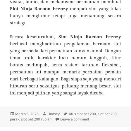
visual, audio, dan mekanisme permainan membuat
Slot Ninja Racoon Frenzy
menjadi slot yang tidak
hanya menghibur tetapi juga menantang secara
strategi.
Secara keseluruhan,
Slot Ninja Racoon Frenzy
berhasil menghadirkan pengalaman bermain slot
yang berbeda dari permainan konvensional. Dengan
tema unik, karakter lucu namun tangguh, fitur
bonus melimpah, serta sistem taruhan fleksibel,
permainan ini mampu menarik perhatian pemain
dari berbagai kalangan. Bagi siapa saja yang mencari
hiburan seru sekaligus peluang menang besar, slot
ini menjadi pilihan yang sangat layak dicoba.
Posted
Author
Tags
March 5, 2026
Lindsey
situs slot bet 200
,
slot bet 200
on
on Slot Ninja Racoon Fren
perak
,
slot bet 200 rupiah
Leave a comment