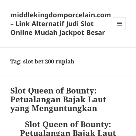
middlekingdomporcelain.com
– Link Alternatif Judi Slot
Online Mudah Jackpot Besar
MENU
AND
WIDGETS
Tag:
slot bet 200 rupiah
Slot Queen of Bounty:
Petualangan Bajak Laut
yang Menguntungkan
Slot Queen of Bounty:
Petualangan Bajak Laut