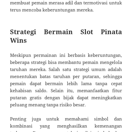
membuat pemain merasa adil dan termotivasi untuk
terus mencoba keberuntungan mereka.
Strategi Bermain Slot Pinata
Wins
Meskipun permainan ini berbasis keberuntungan,
beberapa strategi bisa membantu pemain mengelola
taruhan mereka. Salah satu strategi umum adalah
menentukan batas taruhan per putaran, sehingga
pemain dapat bermain lebih lama tanpa cepat
kehabisan saldo. Selain itu, memanfaatkan fitur
putaran gratis dengan bijak dapat meningkatkan
peluang menang tanpa risiko besar.
Penting juga untuk memahami simbol dan
kombinasi yang menghasilkan kemenangan