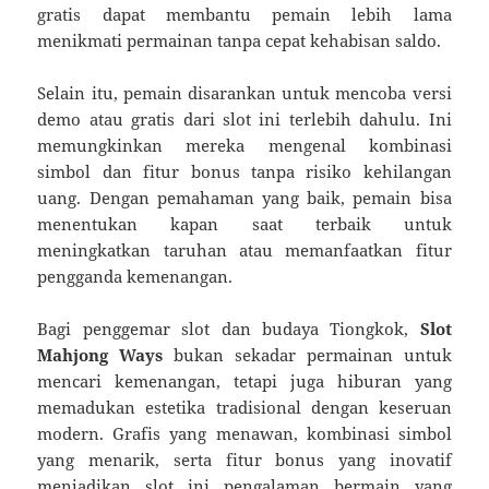
gratis dapat membantu pemain lebih lama
menikmati permainan tanpa cepat kehabisan saldo.
Selain itu, pemain disarankan untuk mencoba versi
demo atau gratis dari slot ini terlebih dahulu. Ini
memungkinkan mereka mengenal kombinasi
simbol dan fitur bonus tanpa risiko kehilangan
uang. Dengan pemahaman yang baik, pemain bisa
menentukan kapan saat terbaik untuk
meningkatkan taruhan atau memanfaatkan fitur
pengganda kemenangan.
Bagi penggemar slot dan budaya Tiongkok,
Slot
Mahjong Ways
bukan sekadar permainan untuk
mencari kemenangan, tetapi juga hiburan yang
memadukan estetika tradisional dengan keseruan
modern. Grafis yang menawan, kombinasi simbol
yang menarik, serta fitur bonus yang inovatif
menjadikan slot ini pengalaman bermain yang