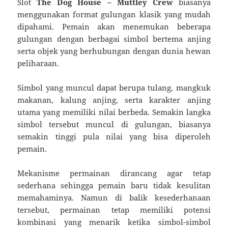
Slot
The Dog House – Muttley Crew
biasanya
menggunakan format gulungan klasik yang mudah
dipahami. Pemain akan menemukan beberapa
gulungan dengan berbagai simbol bertema anjing
serta objek yang berhubungan dengan dunia hewan
peliharaan.
Simbol yang muncul dapat berupa tulang, mangkuk
makanan, kalung anjing, serta karakter anjing
utama yang memiliki nilai berbeda. Semakin langka
simbol tersebut muncul di gulungan, biasanya
semakin tinggi pula nilai yang bisa diperoleh
pemain.
Mekanisme permainan dirancang agar tetap
sederhana sehingga pemain baru tidak kesulitan
memahaminya. Namun di balik kesederhanaan
tersebut, permainan tetap memiliki potensi
kombinasi yang menarik ketika simbol-simbol