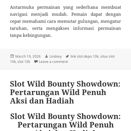
Antarmuka permainan yang sederhana membuat
navigasi menjadi mudah. Pemain dapat dengan
cepat memahami cara memutar gulungan, mengatur
taruhan, serta mengakses informasi permainan
tanpa kebingungan.
Posted
Author
Tags
March 19, 2026
Lindsey
link slot depo 10k
,
situs slot
on
on Slot The Dog House – Muttley Crew:
10k
,
slot 10k
Leave a comment
Slot Wild Bounty Showdown:
Pertarungan Wild Penuh
Aksi dan Hadiah
Slot Wild Bounty Showdown:
Pertarungan Wild Penuh