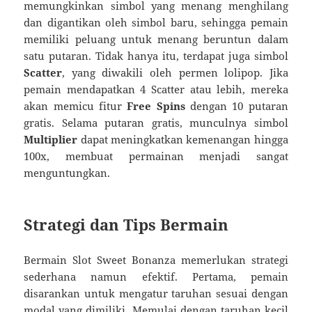
memungkinkan simbol yang menang menghilang
dan digantikan oleh simbol baru, sehingga pemain
memiliki peluang untuk menang beruntun dalam
satu putaran. Tidak hanya itu, terdapat juga simbol
Scatter
, yang diwakili oleh permen lolipop. Jika
pemain mendapatkan 4 Scatter atau lebih, mereka
akan memicu fitur
Free Spins
dengan 10 putaran
gratis. Selama putaran gratis, munculnya simbol
Multiplier
dapat meningkatkan kemenangan hingga
100x, membuat permainan menjadi sangat
menguntungkan.
Strategi dan Tips Bermain
Bermain Slot Sweet Bonanza memerlukan strategi
sederhana namun efektif. Pertama, pemain
disarankan untuk mengatur taruhan sesuai dengan
modal yang dimiliki. Memulai dengan taruhan kecil