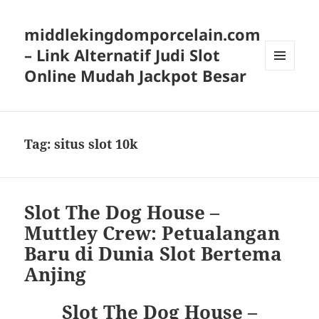
middlekingdomporcelain.com
– Link Alternatif Judi Slot
Online Mudah Jackpot Besar
MENU
AND
WIDGETS
Tag:
situs slot 10k
Slot The Dog House –
Muttley Crew: Petualangan
Baru di Dunia Slot Bertema
Anjing
Slot The Dog House –