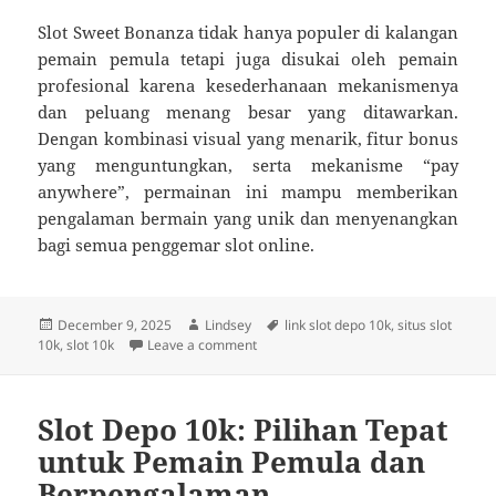
Slot Sweet Bonanza tidak hanya populer di kalangan
pemain pemula tetapi juga disukai oleh pemain
profesional karena kesederhanaan mekanismenya
dan peluang menang besar yang ditawarkan.
Dengan kombinasi visual yang menarik, fitur bonus
yang menguntungkan, serta mekanisme “pay
anywhere”, permainan ini mampu memberikan
pengalaman bermain yang unik dan menyenangkan
bagi semua penggemar slot online.
Posted
Author
Tags
December 9, 2025
Lindsey
link slot depo 10k
,
situs slot
on
on Slot Sweet Bonanza: Permainan Sl
10k
,
slot 10k
Leave a comment
Slot Depo 10k: Pilihan Tepat
untuk Pemain Pemula dan
Berpengalaman