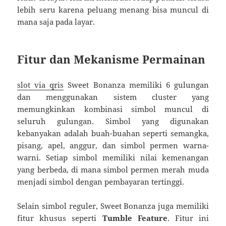
lebih seru karena peluang menang bisa muncul di
mana saja pada layar.
Fitur dan Mekanisme Permainan
slot via qris
Sweet Bonanza memiliki 6 gulungan
dan menggunakan sistem cluster yang
memungkinkan kombinasi simbol muncul di
seluruh gulungan. Simbol yang digunakan
kebanyakan adalah buah-buahan seperti semangka,
pisang, apel, anggur, dan simbol permen warna-
warni. Setiap simbol memiliki nilai kemenangan
yang berbeda, di mana simbol permen merah muda
menjadi simbol dengan pembayaran tertinggi.
Selain simbol reguler, Sweet Bonanza juga memiliki
fitur khusus seperti
Tumble Feature
. Fitur ini