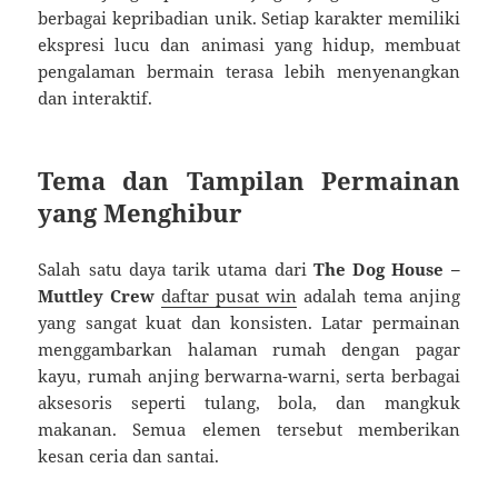
berbagai kepribadian unik. Setiap karakter memiliki
ekspresi lucu dan animasi yang hidup, membuat
pengalaman bermain terasa lebih menyenangkan
dan interaktif.
Tema dan Tampilan Permainan
yang Menghibur
Salah satu daya tarik utama dari
The Dog House –
Muttley Crew
daftar pusat win
adalah tema anjing
yang sangat kuat dan konsisten. Latar permainan
menggambarkan halaman rumah dengan pagar
kayu, rumah anjing berwarna-warni, serta berbagai
aksesoris seperti tulang, bola, dan mangkuk
makanan. Semua elemen tersebut memberikan
kesan ceria dan santai.