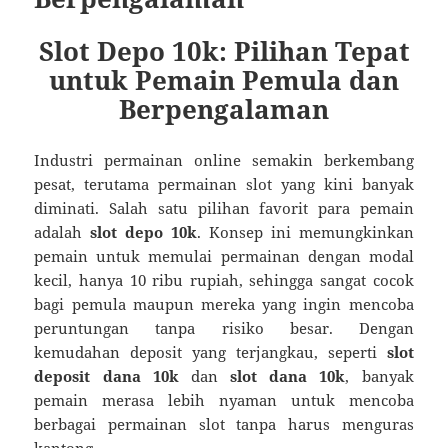
Slot Depo 10k: Pilihan Tepat
untuk Pemain Pemula dan
Berpengalaman
Industri permainan online semakin berkembang
pesat, terutama permainan slot yang kini banyak
diminati. Salah satu pilihan favorit para pemain
adalah
slot depo 10k
. Konsep ini memungkinkan
pemain untuk memulai permainan dengan modal
kecil, hanya 10 ribu rupiah, sehingga sangat cocok
bagi pemula maupun mereka yang ingin mencoba
peruntungan tanpa risiko besar. Dengan
kemudahan deposit yang terjangkau, seperti
slot
deposit dana 10k
dan
slot dana 10k
, banyak
pemain merasa lebih nyaman untuk mencoba
berbagai permainan slot tanpa harus menguras
kantong.