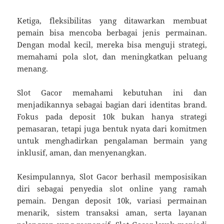
Ketiga, fleksibilitas yang ditawarkan membuat
pemain bisa mencoba berbagai jenis permainan.
Dengan modal kecil, mereka bisa menguji strategi,
memahami pola slot, dan meningkatkan peluang
menang.
Slot Gacor memahami kebutuhan ini dan
menjadikannya sebagai bagian dari identitas brand.
Fokus pada deposit 10k bukan hanya strategi
pemasaran, tetapi juga bentuk nyata dari komitmen
untuk menghadirkan pengalaman bermain yang
inklusif, aman, dan menyenangkan.
Kesimpulannya, Slot Gacor berhasil memposisikan
diri sebagai penyedia slot online yang ramah
pemain. Dengan deposit 10k, variasi permainan
menarik, sistem transaksi aman, serta layanan