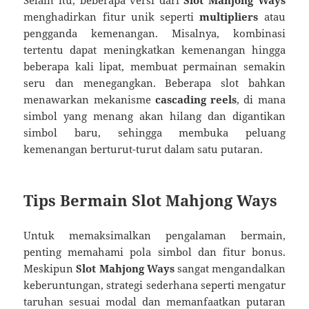
menghadirkan fitur unik seperti
multipliers
atau
pengganda kemenangan. Misalnya, kombinasi
tertentu dapat meningkatkan kemenangan hingga
beberapa kali lipat, membuat permainan semakin
seru dan menegangkan. Beberapa slot bahkan
menawarkan mekanisme
cascading reels
, di mana
simbol yang menang akan hilang dan digantikan
simbol baru, sehingga membuka peluang
kemenangan berturut-turut dalam satu putaran.
Tips Bermain Slot Mahjong Ways
Untuk memaksimalkan pengalaman bermain,
penting memahami pola simbol dan fitur bonus.
Meskipun
Slot Mahjong Ways
sangat mengandalkan
keberuntungan, strategi sederhana seperti mengatur
taruhan sesuai modal dan memanfaatkan putaran