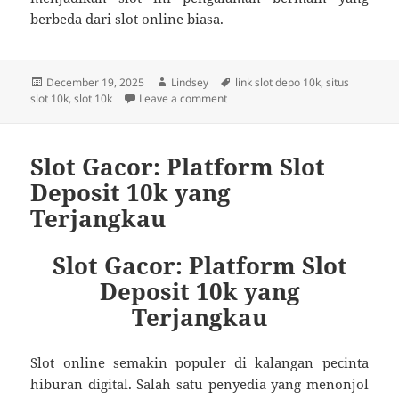
berbeda dari slot online biasa.
Posted
Author
Tags
December 19, 2025
Lindsey
link slot depo 10k
,
situs
on
on Slot Mahjong Ways: Sensasi Be
slot 10k
,
slot 10k
Leave a comment
Slot Gacor: Platform Slot
Deposit 10k yang
Terjangkau
Slot Gacor: Platform Slot
Deposit 10k yang
Terjangkau
Slot online semakin populer di kalangan pecinta
hiburan digital. Salah satu penyedia yang menonjol