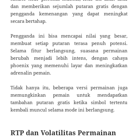
dan memberikan sejumlah putaran gratis dengan
pengganda kemenangan yang dapat meningkat
secara bertahap.
Pengganda ini bisa mencapai nilai yang besar,
membuat setiap putaran terasa penuh potensi.
Selama fitur berlangsung, suasana permainan
berubah menjadi lebih intens, dengan cahaya
phoenix yang memenuhi layar dan meningkatkan
adrenalin pemain.
Tidak hanya itu, beberapa versi permainan juga
memungkinkan pemain untuk mendapatkan
tambahan putaran gratis ketika simbol tertentu
kembali muncul selama mode ini berlangsung.
RTP dan Volatilitas Permainan