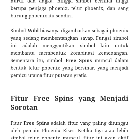
huruf dan angka, hingga simbol bernilai tinggi
berupa penjaga phoenix, telur phoenix, dan sang
burung phoenix itu sendiri.
Simbol
Wild
biasanya digambarkan sebagai phoenix
yang sedang membentangkan sayap. Fungsi simbol
ini adalah menggantikan simbol lain untuk
membantu membentuk kombinasi kemenangan.
Sementara itu, simbol
Free Spins
muncul dalam
bentuk telur phoenix yang bersinar, yang menjadi
pemicu utama fitur putaran gratis.
Fitur Free Spins yang Menjadi
Sorotan
Fitur
Free Spins
adalah fitur yang paling ditunggu
oleh pemain Phoenix Rises. Ketika tiga atau lebih
simbol telur phoenix muncul, fitur ini akan aktif