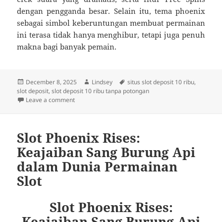
dengan pengganda besar. Selain itu, tema phoenix
sebagai simbol keberuntungan membuat permainan
ini terasa tidak hanya menghibur, tetapi juga penuh
makna bagi banyak pemain.
Posted
Author
Tags
December 8, 2025
Lindsey
situs slot deposit 10 ribu
,
on
slot deposit
,
slot deposit 10 ribu tanpa potongan
on Slot Phoenix Rises: Keajaiban Sang Burung Api da
Leave a comment
Slot Phoenix Rises:
Keajaiban Sang Burung Api
dalam Dunia Permainan
Slot
Slot Phoenix Rises:
Keajaiban Sang Burung Api