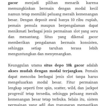
gacor
menjadi pilihan menarik karena
memungkinkan bermain dengan modal kecil
namun tetap memiliki peluang meraih kemenangan
besar. Dengan deposit awal hanya 10 ribu rupiah,
pemain pemula maupun berpengalaman dapat
menikmati berbagai jenis permainan slot yang seru
dan menantang. Situs yang dikenal gacor
memberikan pengalaman bermain konsisten,
sehingga setiap taruhan terasa lebih
menguntungkan dan menyenangkan.
Keunggulan utama
situs depo 10k gacor
adalah
akses mudah dengan modal terjangkau
. Pemain
dapat mencoba berbagai jenis slot tanpa harus
mengeluarkan modal besar. Fitur permainan
lengkap seperti free spin, scatter, wild, dan jackpot
progresif tetap tersedia, sehingga peluang meraih
kemenangan besar tetap terbuka. Selain itu, sistem
permainan yang adil dan transparan memastikan