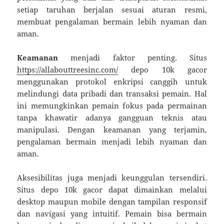
setiap taruhan berjalan sesuai aturan resmi,
membuat pengalaman bermain lebih nyaman dan
aman.
Keamanan
menjadi faktor penting. Situs
https://allabouttreesinc.com/
depo 10k gacor
menggunakan protokol enkripsi canggih untuk
melindungi data pribadi dan transaksi pemain. Hal
ini memungkinkan pemain fokus pada permainan
tanpa khawatir adanya gangguan teknis atau
manipulasi. Dengan keamanan yang terjamin,
pengalaman bermain menjadi lebih nyaman dan
aman.
Aksesibilitas juga menjadi keunggulan tersendiri.
Situs depo 10k gacor dapat dimainkan melalui
desktop maupun mobile dengan tampilan responsif
dan navigasi yang intuitif. Pemain bisa bermain