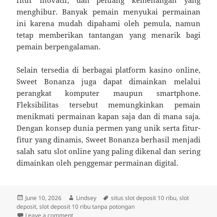
fitur inovatif, dan peluang kemenangan yang
menghibur. Banyak pemain menyukai permainan
ini karena mudah dipahami oleh pemula, namun
tetap memberikan tantangan yang menarik bagi
pemain berpengalaman.
Selain tersedia di berbagai platform kasino online,
Sweet Bonanza juga dapat dimainkan melalui
perangkat komputer maupun smartphone.
Fleksibilitas tersebut memungkinkan pemain
menikmati permainan kapan saja dan di mana saja.
Dengan konsep dunia permen yang unik serta fitur-
fitur yang dinamis, Sweet Bonanza berhasil menjadi
salah satu slot online yang paling dikenal dan sering
dimainkan oleh penggemar permainan digital.
Posted
Author
Tags
June 10, 2026
Lindsey
situs slot deposit 10 ribu
,
slot
on
deposit
,
slot deposit 10 ribu tanpa potongan
on Slot Sweet Bonanza: Permainan Slot Online denga
Leave a comment