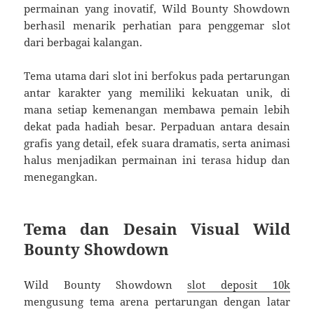
permainan yang inovatif, Wild Bounty Showdown
berhasil menarik perhatian para penggemar slot
dari berbagai kalangan.
Tema utama dari slot ini berfokus pada pertarungan
antar karakter yang memiliki kekuatan unik, di
mana setiap kemenangan membawa pemain lebih
dekat pada hadiah besar. Perpaduan antara desain
grafis yang detail, efek suara dramatis, serta animasi
halus menjadikan permainan ini terasa hidup dan
menegangkan.
Tema dan Desain Visual Wild
Bounty Showdown
Wild Bounty Showdown
slot deposit 10k
mengusung tema arena pertarungan dengan latar