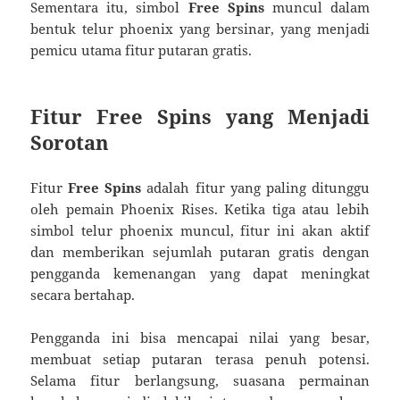
Sementara itu, simbol
Free Spins
muncul dalam
bentuk telur phoenix yang bersinar, yang menjadi
pemicu utama fitur putaran gratis.
Fitur Free Spins yang Menjadi
Sorotan
Fitur
Free Spins
adalah fitur yang paling ditunggu
oleh pemain Phoenix Rises. Ketika tiga atau lebih
simbol telur phoenix muncul, fitur ini akan aktif
dan memberikan sejumlah putaran gratis dengan
pengganda kemenangan yang dapat meningkat
secara bertahap.
Pengganda ini bisa mencapai nilai yang besar,
membuat setiap putaran terasa penuh potensi.
Selama fitur berlangsung, suasana permainan