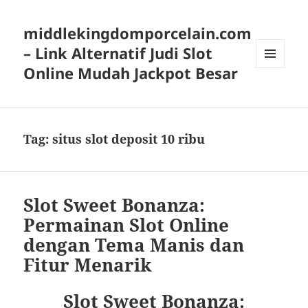
middlekingdomporcelain.com
– Link Alternatif Judi Slot
Online Mudah Jackpot Besar
MENU
AND
WIDGETS
Tag:
situs slot deposit 10 ribu
Slot Sweet Bonanza:
Permainan Slot Online
dengan Tema Manis dan
Fitur Menarik
Slot Sweet Bonanza: