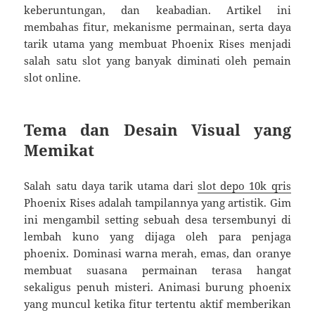
keberuntungan, dan keabadian. Artikel ini
membahas fitur, mekanisme permainan, serta daya
tarik utama yang membuat Phoenix Rises menjadi
salah satu slot yang banyak diminati oleh pemain
slot online.
Tema dan Desain Visual yang
Memikat
Salah satu daya tarik utama dari
slot depo 10k qris
Phoenix Rises adalah tampilannya yang artistik. Gim
ini mengambil setting sebuah desa tersembunyi di
lembah kuno yang dijaga oleh para penjaga
phoenix. Dominasi warna merah, emas, dan oranye
membuat suasana permainan terasa hangat
sekaligus penuh misteri. Animasi burung phoenix
yang muncul ketika fitur tertentu aktif memberikan