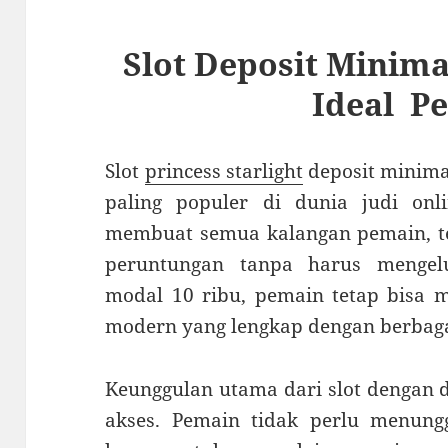
Slot Deposit Minimal
Ideal P
Slot
princess starlight
deposit minimal
paling populer di dunia judi onl
membuat semua kalangan pemain, t
peruntungan tanpa harus mengel
modal 10 ribu, pemain tetap bisa m
modern yang lengkap dengan berbagai
Keunggulan utama dari slot dengan 
akses. Pemain tidak perlu menun