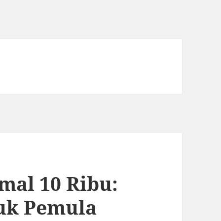
mal 10 Ribu:
tuk Pemula