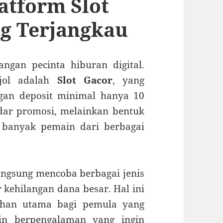
latform Slot
ng Terjangkau
angan pecinta hiburan digital.
njol adalah
Slot Gacor
, yang
gan deposit minimal hanya 10
adar promosi, melainkan bentuk
 banyak pemain dari berbagai
angsung mencoba berbagai jenis
 kehilangan dana besar. Hal ini
lihan utama bagi pemula yang
ain berpengalaman yang ingin