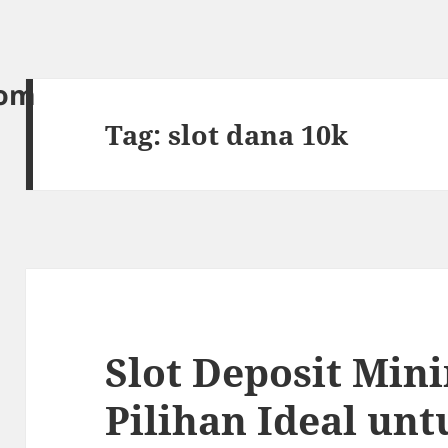
com
Tag:
slot dana 10k
Slot Deposit Mini
Pilihan Ideal un