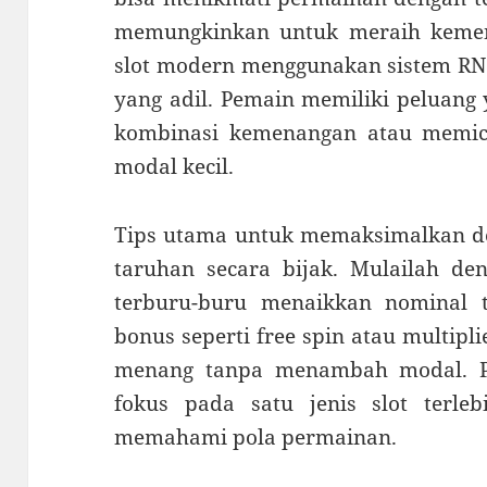
memungkinkan untuk meraih kemen
slot modern menggunakan sistem R
yang adil. Pemain memiliki peluan
kombinasi kemenangan atau memic
modal kecil.
Tips utama untuk memaksimalkan de
taruhan secara bijak. Mulailah de
terburu-buru menaikkan nominal t
bonus seperti free spin atau multip
menang tanpa menambah modal. P
fokus pada satu jenis slot terl
memahami pola permainan.