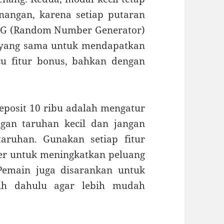
angan, karena setiap putaran
NG (Random Number Generator)
g yang sama untuk mendapatkan
u fitur bonus, bahkan dengan
posit 10 ribu adalah mengatur
ngan taruhan kecil dan jangan
aruhan. Gunakan setiap fitur
lier untuk meningkatkan peluang
emain juga disarankan untuk
ebih dahulu agar lebih mudah