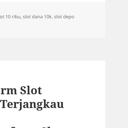
lot 10 ribu
,
slot dana 10k
,
slot depo
imal 10 Ribu: Pilihan Ideal untuk Pemula
orm Slot
 Terjangkau